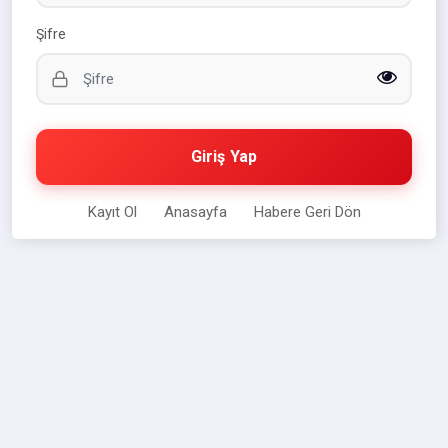
Şifre
Giriş Yap
Kayıt Ol
Anasayfa
Habere Geri Dön