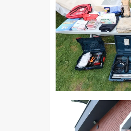
E
E
E
E
E
G
G
G
H
H
I