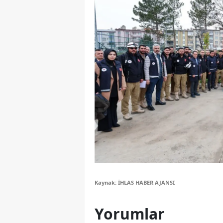
Y
Z
A
B
K
K
B
Ş
B
Kaynak: İHLAS HABER AJANSI
A
Yorumlar
I