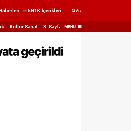
Haberleri
5N1K İçerikleri
Ara
ık
Kültür Sanat
3. Sayfa
MENÜ
ata geçirildi