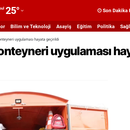
25
°
bul
Son Dakika 
dana
or
Bilim ve Teknoloji
Asayiş
Eğitim
Politika
Sağl
dıyaman
konteyneri uygulaması hayata geçirildi
fyonkarahisar
konteyneri uygulaması hay
ğrı
masya
nkara
ntalya
rtvin
ydın
alıkesir