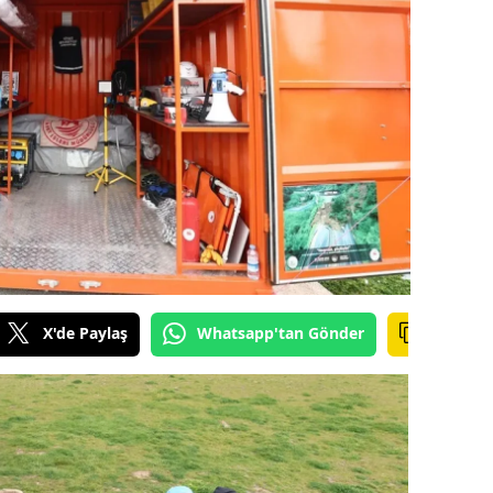
ilecik
ingöl
tlis
olu
urdur
ursa
anakkale
X'de Paylaş
Whatsapp'tan Gönder
ankırı
orum
enizli
iyarbakır