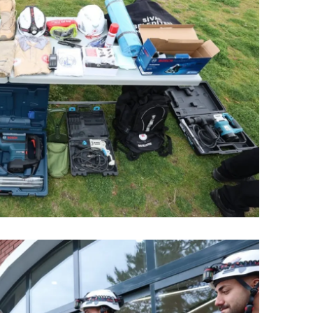
dirne
lazığ
rzincan
rzurum
skişehir
aziantep
iresun
ümüşhane
akkari
atay
sparta