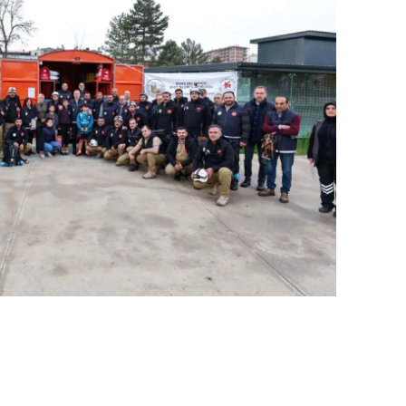
ozgat
onguldak
ksaray
ayburt
araman
ırıkkale
atman
ırnak
artın
rdahan
ğdır