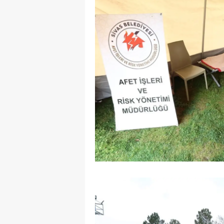
S
Si
S
S
T
T
T
T
Ş
U
V