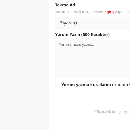
Takma Ad
Y
Yorum yapmak için, isterseniz
giriş
yapabili
K
Yorum Yazın (500 Karakter)
Ki
O
D
Yorum yazma kurallarını
okudum v
* Bu içerik ile ilgili 