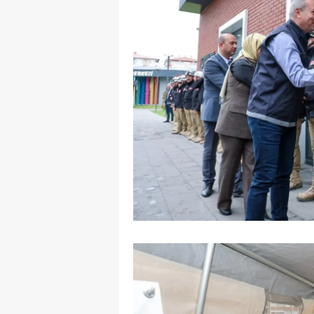
M
İ
İ
K
K
K
Kı
K
K
K
K