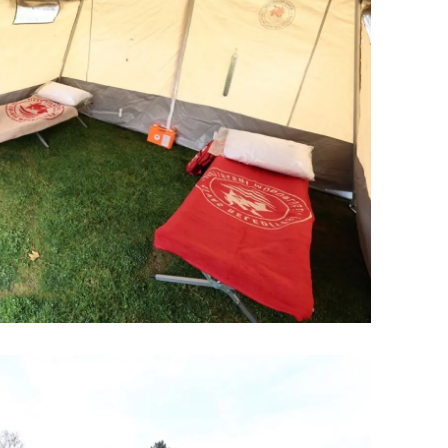
amsun
irt
inop
ivas
ekirdağ
okat
rabzon
unceli
anlıurfa
şak
an