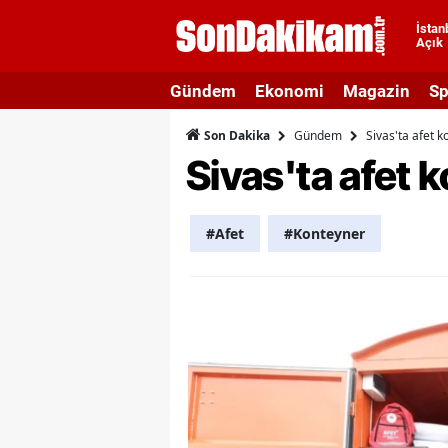
İstan
Açık
A
Gündem
Ekonomi
Magazin
Sp
A
Gündem
Sivas'ta afet 
Son Dakika
A
Sivas'ta afet 
A
A
#Afet
#Konteyner
A
A
A
A
B