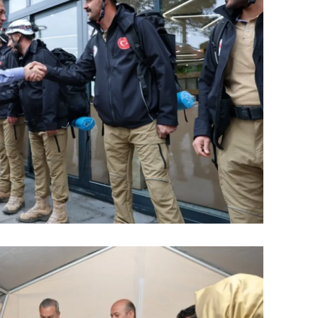
ersin
stanbul
zmir
ars
astamonu
ayseri
rklareli
ırşehir
ocaeli
onya
ütahya