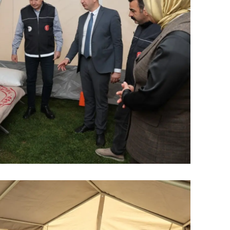
alatya
anisa
ahramanmaraş
ardin
uğla
uş
evşehir
iğde
rdu
ize
akarya