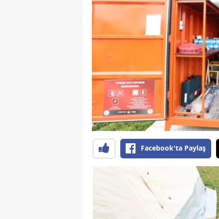
B
B
Bi
B
B
B
Ç
Facebook'ta Paylaş
Ç
Ç
D
D