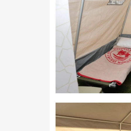
M
M
K
M
M
M
N
N
O
R
S