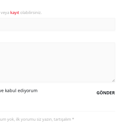
alova
r veya
kayıt
olabilirsiniz.
arabük
lis
smaniye
üzce
e kabul ediyorum
GÖNDER
yorum yok, ilk yorumu siz yazın, tartışalım *