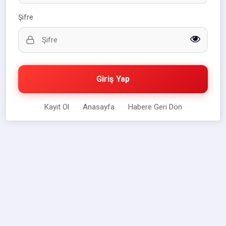
Şifre
Giriş Yap
Kayıt Ol
Anasayfa
Habere Geri Dön