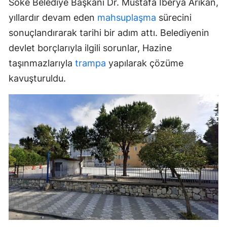
Söke Belediye Başkanı Dr. Mustafa İberya Arıkan,
yıllardır devam eden
mahsuplaşma
sürecini
sonuçlandırarak tarihi bir adım attı. Belediyenin
devlet borçlarıyla ilgili sorunlar, Hazine
taşınmazlarıyla
trampa
yapılarak çözüme
kavuşturuldu.