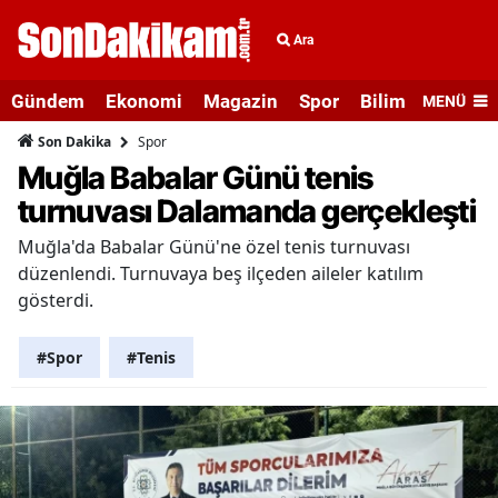
Ara
Gündem
Ekonomi
Magazin
Spor
Bilim ve Teknolo
MENÜ
Spor
Son Dakika
Muğla Babalar Günü tenis
turnuvası Dalamanda gerçekleşti
Muğla'da Babalar Günü'ne özel tenis turnuvası
düzenlendi. Turnuvaya beş ilçeden aileler katılım
gösterdi.
#Spor
#Tenis