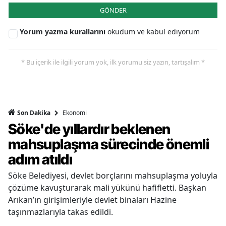
GÖNDER
Yorum yazma kurallarını
okudum ve kabul ediyorum
* Bu içerik ile ilgili yorum yok, ilk yorumu siz yazın, tartışalım *
Ekonomi
Son Dakika
Söke'de yıllardır beklenen
mahsuplaşma sürecinde önemli
adım atıldı
Söke Belediyesi, devlet borçlarını mahsuplaşma yoluyla
çözüme kavuşturarak mali yükünü hafifletti. Başkan
Arıkan’ın girişimleriyle devlet binaları Hazine
taşınmazlarıyla takas edildi.