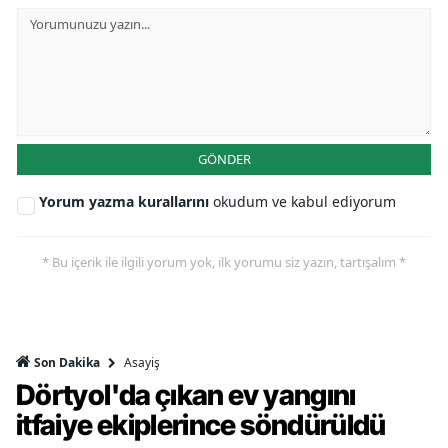
GÖNDER
Yorum yazma kurallarını
okudum ve kabul ediyorum
* Bu içerik ile ilgili yorum yok, ilk yorumu siz yazın, tartışalım *
Asayiş
Son Dakika
Dörtyol'da çıkan ev yangını
itfaiye ekiplerince söndürüldü