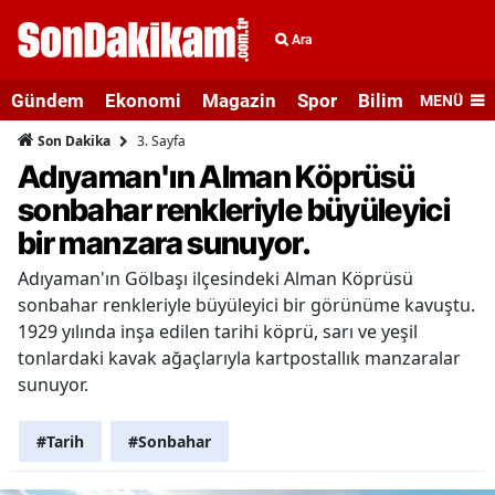
Ara
Gündem
Ekonomi
Magazin
Spor
Bilim ve Teknolo
MENÜ
3. Sayfa
Son Dakika
Adıyaman'ın Alman Köprüsü
sonbahar renkleriyle büyüleyici
bir manzara sunuyor.
Adıyaman'ın Gölbaşı ilçesindeki Alman Köprüsü
sonbahar renkleriyle büyüleyici bir görünüme kavuştu.
1929 yılında inşa edilen tarihi köprü, sarı ve yeşil
tonlardaki kavak ağaçlarıyla kartpostallık manzaralar
sunuyor.
#Tarih
#Sonbahar