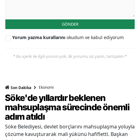
GÖNDER
Yorum yazma kurallarını
okudum ve kabul ediyorum
* Bu içerik ile ilgili yorum yok, ilk yorumu siz yazın, tartışalım *
Ekonomi
Son Dakika
Söke'de yıllardır beklenen
mahsuplaşma sürecinde önemli
adım atıldı
Söke Belediyesi, devlet borçlarını mahsuplaşma yoluyla
çözüme kavuşturarak mali yükünü hafifletti. Başkan