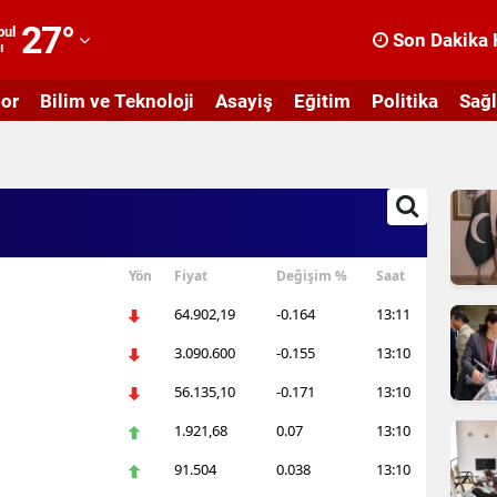
27
°
bul
Son Dakika 
ı
dana
or
Bilim ve Teknoloji
Asayiş
Eğitim
Politika
Sağl
dıyaman
fyonkarahisar
ğrı
masya
Yön
Fiyat
Değişim %
Saat
nkara
64.902,19
-0.164
13:11
ntalya
3.090.600
-0.155
13:10
rtvin
56.135,10
-0.171
13:10
ydın
1.921,68
0.07
13:10
91.504
0.038
13:10
alıkesir