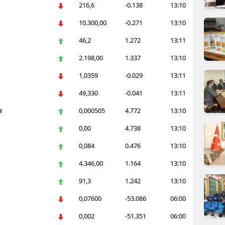
216,6
-0.138
13:10
ilecik
10.300,00
-0.271
13:10
ingöl
46,2
1.272
13:11
tlis
2.198,00
1.337
13:10
olu
1,0359
-0.029
13:11
urdur
49,330
-0.041
13:11
ı
0,000505
4.772
13:10
ursa
0,00
4.738
13:10
anakkale
0,084
0.476
13:10
ankırı
4.346,00
1.164
13:10
orum
91,3
1.242
13:10
enizli
0,07600
-53.086
06:00
0,002
-51.351
06:00
iyarbakır