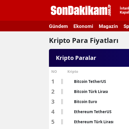
İstan
Kapal
A
Gündem
Ekonomi
Magazin
Sp
A
Kripto Para Fiyatları
A
A
Kripto Paralar
A
NO
Kripto
A
1
Bitcoin TetherUS
A
2
Bitcoin Türk Lirası
A
3
Bitcoin Euro
4
A
Ethereum TetherUS
5
Ethereum Türk Lirası
B