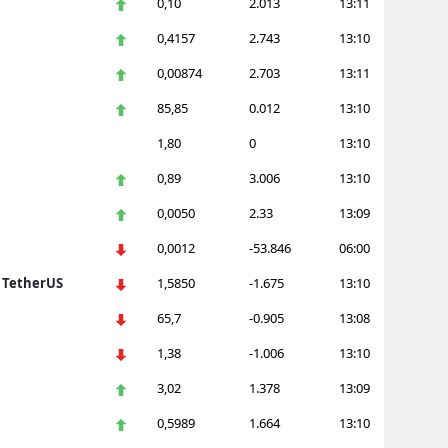
0,10
2.013
13:11
amsun
0,4157
2.743
13:10
0,00874
2.703
13:11
irt
85,85
0.012
13:10
inop
1,80
0
13:10
ivas
0,89
3.006
13:10
ekirdağ
0,0050
2.33
13:09
okat
0,0012
-53.846
06:00
rabzon
n TetherUS
1,5850
-1.675
13:10
65,7
-0.905
13:08
unceli
1,38
-1.006
13:10
anlıurfa
3,02
1.378
13:09
şak
0,5989
1.664
13:10
an