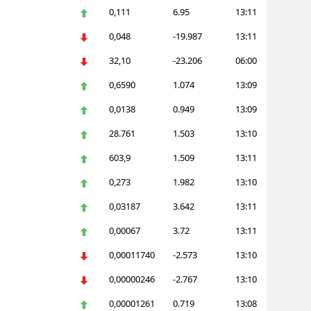
0,111
6.95
13:11
alova
0,048
-19.987
13:11
arabük
32,10
-23.206
06:00
lis
0,6590
1.074
13:09
0,0138
0.949
13:09
smaniye
28.761
1.503
13:10
üzce
603,9
1.509
13:11
0,273
1.982
13:10
0,03187
3.642
13:11
0,00067
3.72
13:11
0,00011740
-2.573
13:10
0,00000246
-2.767
13:10
0,00001261
0.719
13:08