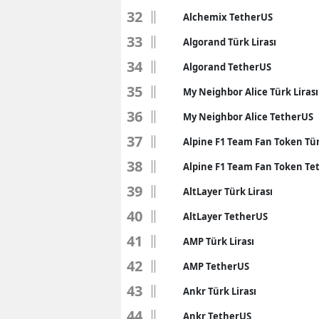
32
Alchemix TetherUS
M
33
Algorand Türk Lirası
İ
34
Algorand TetherUS
İ
35
My Neighbor Alice Türk Lirası
K
36
My Neighbor Alice TetherUS
K
37
Alpine F1 Team Fan Token Tür
38
K
Alpine F1 Team Fan Token Te
39
AltLayer Türk Lirası
Kı
40
AltLayer TetherUS
K
41
AMP Türk Lirası
K
42
AMP TetherUS
K
43
Ankr Türk Lirası
K
44
Ankr TetherUS