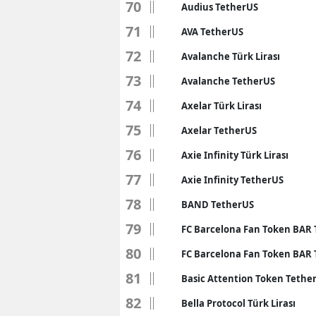
70
Audius TetherUS
Y
71
AVA TetherUS
72
Z
Avalanche Türk Lirası
73
Avalanche TetherUS
A
74
Axelar Türk Lirası
B
75
Axelar TetherUS
K
76
Axie Infinity Türk Lirası
K
77
Axie Infinity TetherUS
B
78
BAND TetherUS
79
Ş
FC Barcelona Fan Token BAR T
80
FC Barcelona Fan Token BAR
B
81
Basic Attention Token Tethe
A
82
Bella Protocol Türk Lirası
I