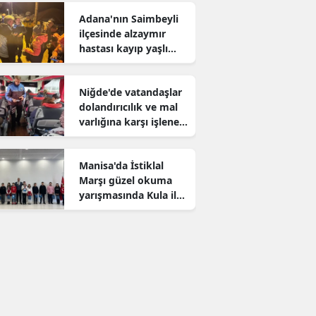
Adana'nın Saimbeyli
ilçesinde alzaymır
hastası kayıp yaşlı
adam aranıyor
Niğde'de vatandaşlar
dolandırıcılık ve mal
varlığına karşı işlenen
suçlar konusunda
bilgilendirildi
Manisa'da İstiklal
Marşı güzel okuma
yarışmasında Kula il
birincisi oldu