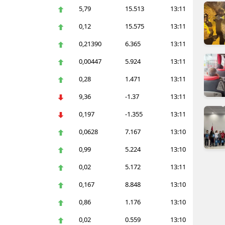
5,79
15.513
13:11
dirne
0,12
15.575
13:11
lazığ
0,21390
6.365
13:11
rzincan
0,00447
5.924
13:11
rzurum
0,28
1.471
13:11
skişehir
9,36
-1.37
13:11
0,197
-1.355
13:11
aziantep
0,0628
7.167
13:10
iresun
0,99
5.224
13:10
ümüşhane
0,02
5.172
13:11
akkari
0,167
8.848
13:10
atay
0,86
1.176
13:10
sparta
0,02
0.559
13:10