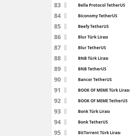
83
Bella Protocol TetherUS
Y
84
Biconomy TetherUS
K
85
Beefy TetherUS
86
Ki
Blur Türk Lirası
87
Blur TetherUS
O
88
BNB Türk Lirası
D
89
BNB TetherUS
90
Bancor TetherUS
91
BOOK OF MEME Türk Lirası
92
BOOK OF MEME TetherUS
93
Bonk Türk Lirası
94
Bonk TetherUS
95
BitTorrent Türk Lirası