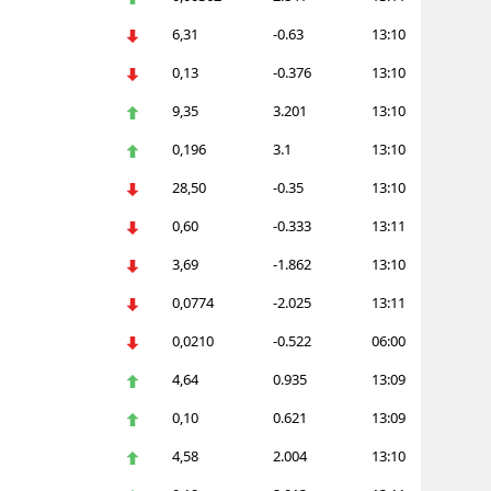
alatya
6,31
-0.63
13:10
0,13
-0.376
13:10
anisa
9,35
3.201
13:10
ahramanmaraş
0,196
3.1
13:10
ardin
28,50
-0.35
13:10
uğla
0,60
-0.333
13:11
uş
3,69
-1.862
13:10
evşehir
0,0774
-2.025
13:11
0,0210
-0.522
06:00
iğde
4,64
0.935
13:09
rdu
0,10
0.621
13:09
ize
4,58
2.004
13:10
akarya