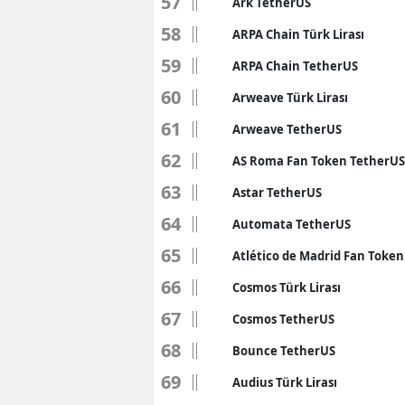
57
Ark TetherUS
58
S
ARPA Chain Türk Lirası
59
ARPA Chain TetherUS
Si
60
Arweave Türk Lirası
S
61
Arweave TetherUS
S
62
AS Roma Fan Token TetherUS
T
63
Astar TetherUS
T
64
Automata TetherUS
65
T
Atlético de Madrid Fan Toke
66
Cosmos Türk Lirası
T
67
Cosmos TetherUS
Ş
68
Bounce TetherUS
U
69
Audius Türk Lirası
V