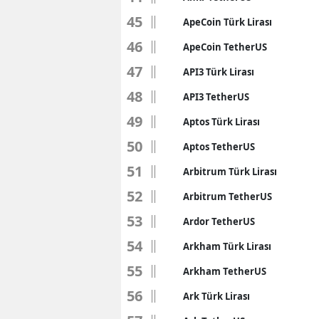
45
M
ApeCoin Türk Lirası
46
ApeCoin TetherUS
M
47
API3 Türk Lirası
K
48
API3 TetherUS
M
49
Aptos Türk Lirası
M
50
Aptos TetherUS
M
51
Arbitrum Türk Lirası
52
Arbitrum TetherUS
N
53
Ardor TetherUS
N
54
Arkham Türk Lirası
O
55
Arkham TetherUS
R
56
Ark Türk Lirası
S