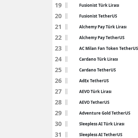
19
Fusionist Türk Lirası
E
20
Fusionist TetherUS
E
21
Alchemy Pay Türk Lirası
E
22
Alchemy Pay TetherUS
E
23
AC Milan Fan Token TetherUS
24
E
Cardano Türk Lirası
25
Cardano TetherUS
G
26
AdEx TetherUS
G
27
AEVO Türk Lirası
G
28
AEVO TetherUS
H
29
Adventure Gold TetherUS
H
30
Sleepless AI Türk Lirası
31
I
Sleepless AI TetherUS