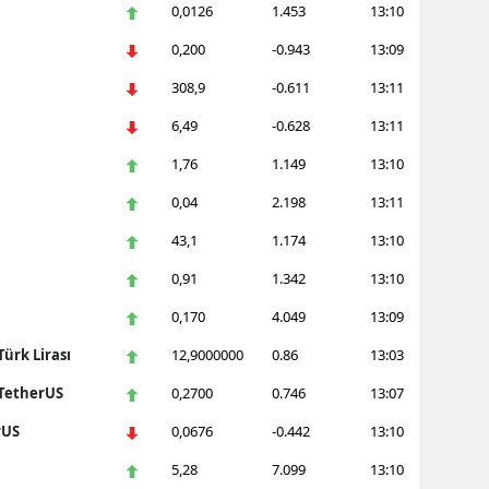
0,0126
1.453
13:10
ozgat
0,200
-0.943
13:09
onguldak
308,9
-0.611
13:11
6,49
-0.628
13:11
ksaray
1,76
1.149
13:10
ayburt
0,04
2.198
13:11
araman
43,1
1.174
13:10
ırıkkale
0,91
1.342
13:10
atman
0,170
4.049
13:09
ırnak
ürk Lirası
12,9000000
0.86
13:03
 TetherUS
0,2700
0.746
13:07
artın
rUS
0,0676
-0.442
13:10
rdahan
5,28
7.099
13:10
ğdır