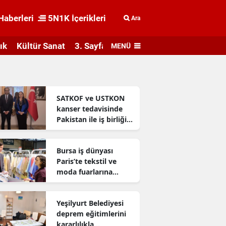
Haberleri
5N1K İçerikleri
Ara
ık
Kültür Sanat
3. Sayfa
MENÜ
SATKOF ve USTKON
kanser tedavisinde
Pakistan ile iş birliği
geliştiriyor
Bursa iş dünyası
Paris’te tekstil ve
moda fuarlarına
katıldı
Yeşilyurt Belediyesi
deprem eğitimlerini
kararlılıkla