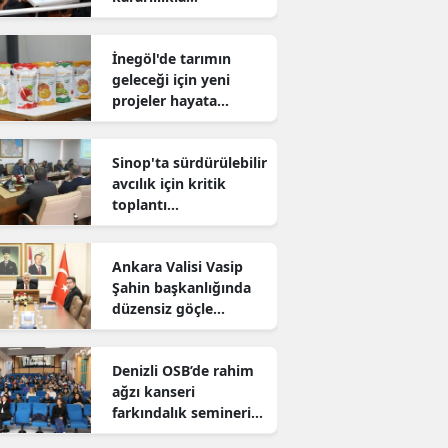
sürdürüyor
İnegöl'de tarımın
geleceği için yeni
projeler hayata
geçiriliyor
Sinop'ta sürdürülebilir
avcılık için kritik
toplantı
gerçekleştirildi
Ankara Valisi Vasip
Şahin başkanlığında
düzensiz göçle
mücadele toplantısı
yapıldı
Denizli OSB’de rahim
ağzı kanseri
farkındalık semineri
düzenlendi