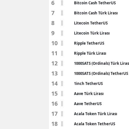
6
Bitcoin Cash TetherUS
B
7
Bitcoin Cash Türk Lirası
B
8
Litecoin TetherUS
Bi
9
Litecoin Türk Lirası
B
10
Ripple TetherUS
11
Ripple Türk Lirası
B
12
1000SATS (Ordinals) Türk Liras
B
13
1000SATS (Ordinals) TetherUS
Ç
14
1inch TetherUS
Ç
15
Aave Türk Lirası
Ç
16
Aave TetherUS
17
D
Acala Token Türk Lirası
18
Acala Token TetherUS
D