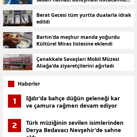
gerçekleşti
Berat Gecesi tüm yurtta dualarla idrak
edildi
Bartın'da meşhur manda yoğurdu
Kültürel Miras listesine eklendi
Çanakkale Savaşları Mobil Müzesi
Aliağa'da ziyaretçilerini ağırladı
Haberler
Iğdır’da bahçe düğün geleneği kar
1
ve çamura rağmen devam ediyor
Türk müziğinin sevilen isimlerinden
2
Derya Bedavacı Nevşehir'de sahne