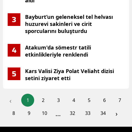
aldı
Bayburt’un geleneksel tel helvası
3
huzurevi sakinleri ve cirit
sporcularını buluşturdu
Atakum'da sömestr tatili
4
etkinlikleriyle renklendi
Kars Valisi Ziya Polat Veliaht dizisi
5
setini ziyaret etti
‹
1
2
3
4
5
6
7
...
›
8
9
10
32
33
34