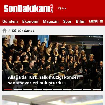
Ara
Gündem
Ekonomi
Magazin
Spor
Bilim ve Teknolo
MENÜ
/
Kültür Sanat
Aliağa’da Türk halk müziği konseri
sanatseverleri buluşturdu