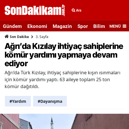
Ara
Gündem
Ekonomi
Magazin
Spor
Bilim ve Teknolo
MENÜ
3. Sayfa
Son Dakika
Ağrı’da Kızılay ihtiyaç sahiplerine
kömür yardımı yapmaya devam
ediyor
Ağrı’da Türk Kızılay, ihtiyaç sahiplerine kışın ısınmaları
için kömür yardımı yaptı. 63 aileye toplam 25 ton
kömür dağıtıldı.
#Yardım
#Dayanışma