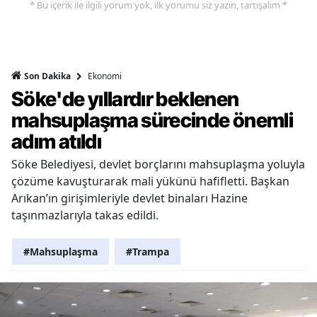
* Bu içerik ile ilgili yorum yok, ilk yorumu siz yazın, tartışalım *
Ekonomi
Son Dakika
Söke'de yıllardır beklenen
mahsuplaşma sürecinde önemli
adım atıldı
Söke Belediyesi, devlet borçlarını mahsuplaşma yoluyla
çözüme kavuşturarak mali yükünü hafifletti. Başkan
Arıkan’ın girişimleriyle devlet binaları Hazine
taşınmazlarıyla takas edildi.
#Mahsuplaşma
#Trampa