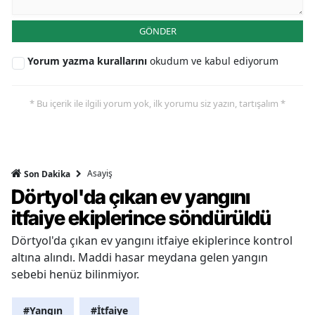
GÖNDER
Yorum yazma kurallarını
okudum ve kabul ediyorum
* Bu içerik ile ilgili yorum yok, ilk yorumu siz yazın, tartışalım *
Asayiş
Son Dakika
Dörtyol'da çıkan ev yangını
itfaiye ekiplerince söndürüldü
Dörtyol'da çıkan ev yangını itfaiye ekiplerince kontrol
altına alındı. Maddi hasar meydana gelen yangın
sebebi henüz bilinmiyor.
#Yangın
#İtfaiye