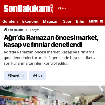
Ara
Gündem
Ekonomi
Magazin
Spor
Bilim ve Teknolo
MENÜ
3. Sayfa
Son Dakika
Ağrı’da Ramazan öncesi market,
kasap ve fırınlar denetlendi
Ağrı'da Ramazan öncesi market, kasap ve fırınlarda
gıda denetimleri artırıldı. İl genelinde hijyen, etiket ve
son kullanma tarihleri kontrol edildi.
#Denetim
#Gıda