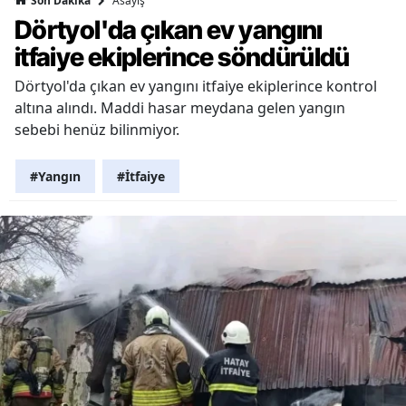
Asayiş
Son Dakika
Dörtyol'da çıkan ev yangını
itfaiye ekiplerince söndürüldü
Dörtyol'da çıkan ev yangını itfaiye ekiplerince kontrol
altına alındı. Maddi hasar meydana gelen yangın
sebebi henüz bilinmiyor.
#Yangın
#İtfaiye