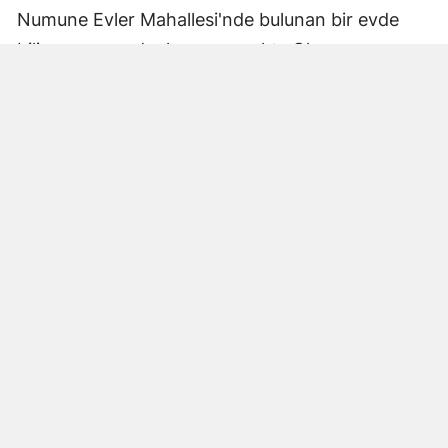
Numune Evler Mahallesi'nde bulunan bir evde
bilinmeyen nedenle yangın çıktı. Olay,
çevredekiler tarafından fark edilerek yetkililere
bildirildi.
Hatay Büyükşehir Belediyesi'ne bağlı itfaiye
ekipleri hızla olay yerine ulaştı. Yangın,