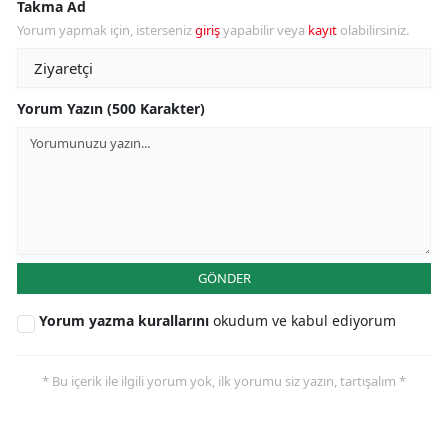
Takma Ad
Yorum yapmak için, isterseniz
giriş
yapabilir veya
kayıt
olabilirsiniz.
Yorum Yazın (500 Karakter)
GÖNDER
Yorum yazma kurallarını
okudum ve kabul ediyorum
* Bu içerik ile ilgili yorum yok, ilk yorumu siz yazın, tartışalım *