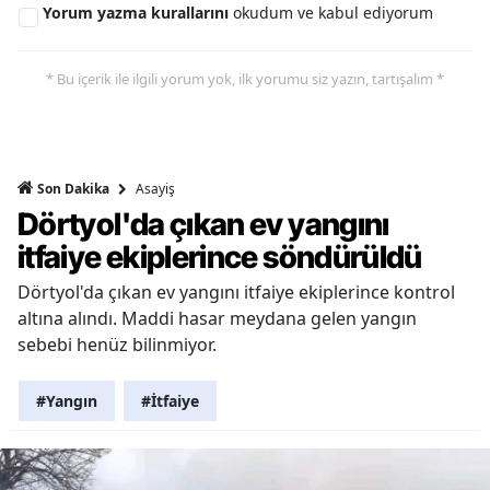
Yorum yazma kurallarını
okudum ve kabul ediyorum
* Bu içerik ile ilgili yorum yok, ilk yorumu siz yazın, tartışalım *
Asayiş
Son Dakika
Dörtyol'da çıkan ev yangını
itfaiye ekiplerince söndürüldü
Dörtyol'da çıkan ev yangını itfaiye ekiplerince kontrol
altına alındı. Maddi hasar meydana gelen yangın
sebebi henüz bilinmiyor.
#Yangın
#İtfaiye