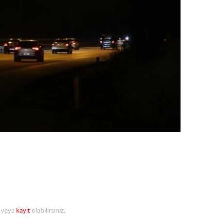
ozgat
onguldak
ksaray
ayburt
araman
ırıkkale
atman
ırnak
artın
rdahan
r veya
kayıt
olabilirsiniz.
ğdır