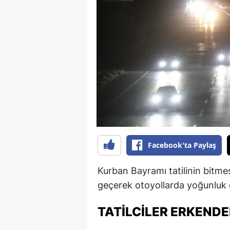
B
B
Bi
B
B
B
Ç
Facebook'ta Paylaş
Ç
Kurban Bayramı tatilinin bitme
Ç
geçerek otoyollarda yoğunluk 
D
TATILCILER ERKENDE
D