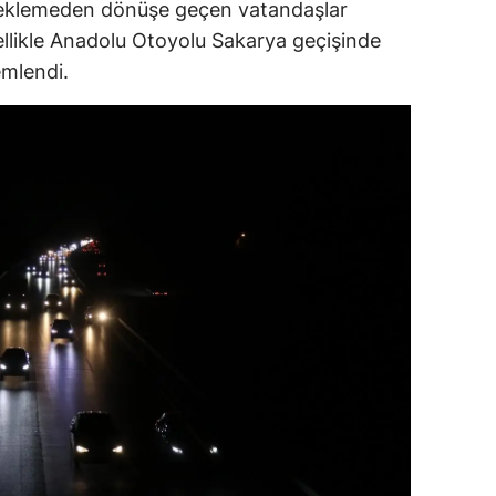
beklemeden dönüşe geçen vatandaşlar
dirne
Özellikle Anadolu Otoyolu Sakarya geçişinde
mlendi.
lazığ
rzincan
rzurum
skişehir
aziantep
iresun
ümüşhane
akkari
atay
sparta