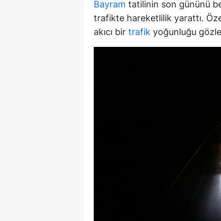
Bayram
tatilinin son gününü 
E
trafikte hareketlilik yarattı. 
akıcı bir
trafik
yoğunluğu gözle
E
E
E
E
G
G
G
H
H
I