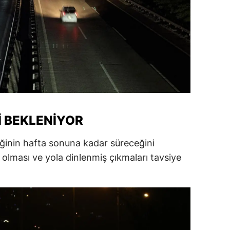
amsun
irt
inop
ivas
ekirdağ
I BEKLENIYOR
okat
inin hafta sonuna kadar süreceğini
rabzon
 olması ve yola dinlenmiş çıkmaları tavsiye
unceli
anlıurfa
şak
an