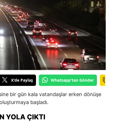
ilecik
ingöl
tlis
olu
urdur
ursa
anakkale
X'de Paylaş
Whatsapp'tan Gönder
ankırı
sine bir gün kala vatandaşlar erken dönüşe
orum
oluşturmaya başladı.
enizli
N YOLA ÇIKTI
iyarbakır