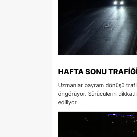
S
Si
S
S
T
HAFTA SONU TRAFIĞ
T
Uzmanlar bayram dönüşü trafiğ
T
öngörüyor. Sürücülerin dikkatli
T
ediliyor.
Ş
U
V