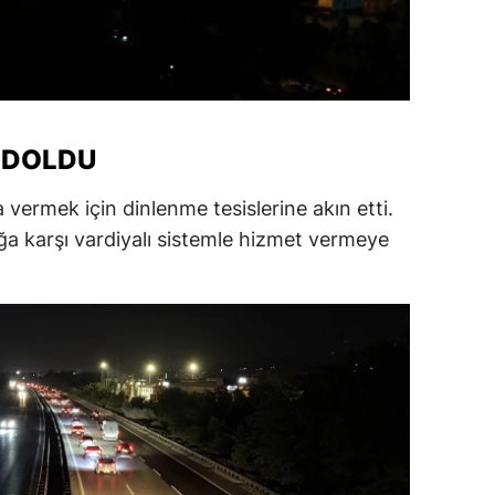
alatya
anisa
ahramanmaraş
I DOLDU
ardin
vermek için dinlenme tesislerine akın etti.
uğla
uğa karşı vardiyalı sistemle hizmet vermeye
uş
evşehir
iğde
rdu
ize
akarya