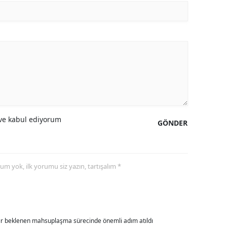
alova
arabük
lis
smaniye
üzce
e kabul ediyorum
GÖNDER
yorum yok, ilk yorumu siz yazın, tartışalım *
dır beklenen mahsuplaşma sürecinde önemli adım atıldı