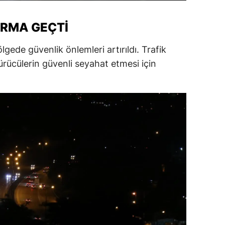
ersin
ARMA GEÇTI
stanbul
ede güvenlik önlemleri artırıldı. Trafik
zmir
ürücülerin güvenli seyahat etmesi için
ars
astamonu
ayseri
rklareli
ırşehir
ocaeli
onya
ütahya