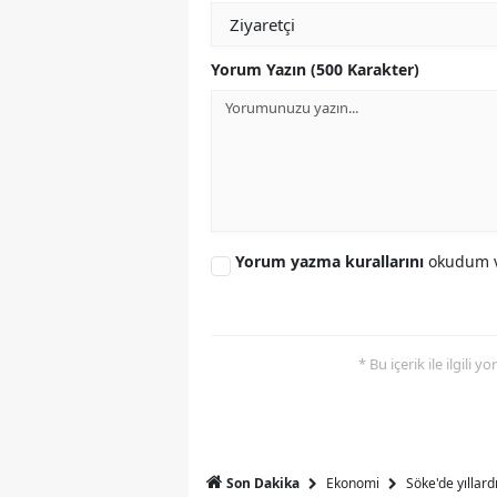
Y
Yorum Yazın (500 Karakter)
K
Ki
O
D
Yorum yazma kurallarını
okudum v
* Bu içerik ile ilgili 
Ekonomi
Söke'de yıllar
Son Dakika