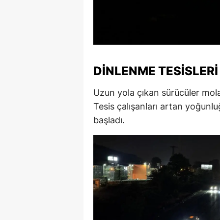
M
M
K
DINLENME TESISLER
M
Uzun yola çıkan sürücüler mola 
M
Tesis çalışanları artan yoğunl
M
başladı.
N
N
O
R
S