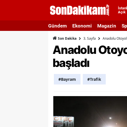
İstan
Açık
A
Gündem
Ekonomi
Magazin
Sp
A
3. Sayfa
Anadolu Otoyolu
Son Dakika
A
Anadolu Otoyo
A
başladı
A
A
#Bayram
#Trafik
A
A
A
B