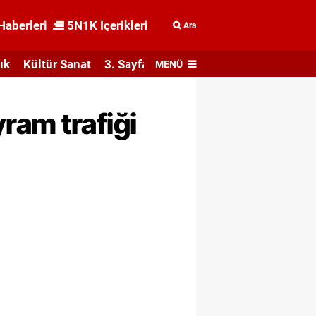
Haberleri
5N1K İçerikleri
Ara
ık
Kültür Sanat
3. Sayfa
MENÜ
ram trafiği