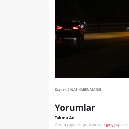
Y
Z
A
B
K
K
B
Kaynak: İHLAS HABER AJANSI
Ş
Yorumlar
B
A
Takma Ad
Yorum yapmak için, isterseniz
giriş
yapabili
I