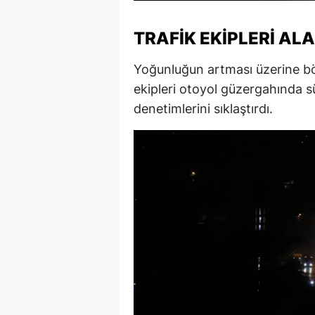
M
TRAFIK EKIPLERI AL
İ
Yoğunluğun artması üzerine bölg
İ
ekipleri otoyol güzergahında s
K
denetimlerini sıklaştırdı.
K
K
Kı
K
K
K
K