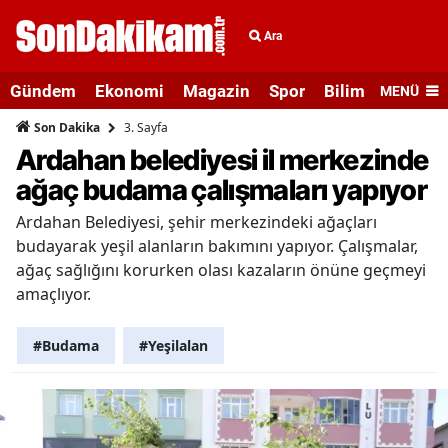
Ara
Gündem
Ekonomi
Magazin
Spor
Bilim ve Teknolo
MENÜ
3. Sayfa
Son Dakika
Ardahan belediyesi il merkezinde
ağaç budama çalışmaları yapıyor
Ardahan Belediyesi, şehir merkezindeki ağaçları
budayarak yeşil alanların bakımını yapıyor. Çalışmalar,
ağaç sağlığını korurken olası kazaların önüne geçmeyi
amaçlıyor.
#Budama
#Yeşilalan