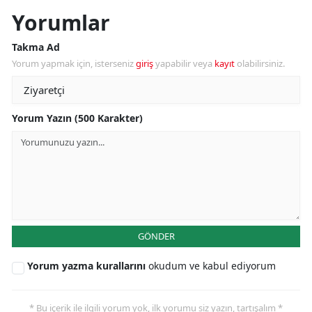
Yorumlar
Takma Ad
Yorum yapmak için, isterseniz
giriş
yapabilir veya
kayıt
olabilirsiniz.
Yorum Yazın (500 Karakter)
GÖNDER
Yorum yazma kurallarını
okudum ve kabul ediyorum
* Bu içerik ile ilgili yorum yok, ilk yorumu siz yazın, tartışalım *