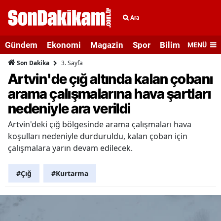
Ara
Gündem
Ekonomi
Magazin
Spor
Bilim ve Teknolo
MENÜ
3. Sayfa
Son Dakika
Artvin'de çığ altında kalan çobanı
arama çalışmalarına hava şartları
nedeniyle ara verildi
Artvin'deki çığ bölgesinde arama çalışmaları hava
koşulları nedeniyle durduruldu, kalan çoban için
çalışmalara yarın devam edilecek.
#Çığ
#Kurtarma