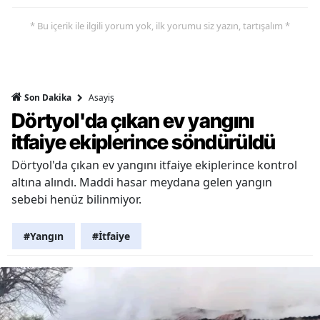
* Bu içerik ile ilgili yorum yok, ilk yorumu siz yazın, tartışalım *
Asayiş
Son Dakika
Dörtyol'da çıkan ev yangını
itfaiye ekiplerince söndürüldü
Dörtyol'da çıkan ev yangını itfaiye ekiplerince kontrol
altına alındı. Maddi hasar meydana gelen yangın
sebebi henüz bilinmiyor.
#Yangın
#İtfaiye