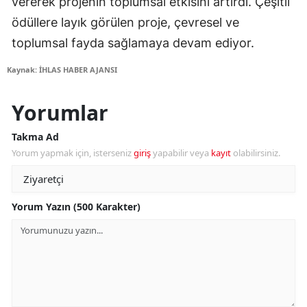
vererek projenin toplumsal etkisini artırdı. Çeşitli
ödüllere layık görülen proje, çevresel ve
toplumsal fayda sağlamaya devam ediyor.
Kaynak: İHLAS HABER AJANSI
Yorumlar
Takma Ad
Yorum yapmak için, isterseniz
giriş
yapabilir veya
kayıt
olabilirsiniz.
Yorum Yazın (500 Karakter)