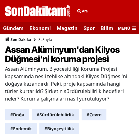
Ara
Gündem
Ekonomi
Magazin
Spor
Bilim ve Teknolo
MENÜ
3. Sayfa
Son Dakika
Assan Alüminyum'dan Kilyos
Düğmesi'ni koruma projesi
Assan Alüminyum, Biyoçeşitliliği Koruma Projesi
kapsamında nesli tehlike altındaki Kilyos Düğmesi'ni
doğaya kazandırdı. Peki, proje kapsamında hangi
türler kurtarıldı? Şirketin sürdürülebilirlik hedefleri
neler? Koruma çalışmaları nasıl yürütülüyor?
#Doğa
#Sürdürülebilirlik
#Çevre
#Endemik
#Biyoçeşitlilik