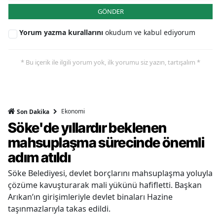
GÖNDER
Yorum yazma kurallarını
okudum ve kabul ediyorum
* Bu içerik ile ilgili yorum yok, ilk yorumu siz yazın, tartışalım *
Ekonomi
Son Dakika
Söke'de yıllardır beklenen
mahsuplaşma sürecinde önemli
adım atıldı
Söke Belediyesi, devlet borçlarını mahsuplaşma yoluyla
çözüme kavuşturarak mali yükünü hafifletti. Başkan
Arıkan’ın girişimleriyle devlet binaları Hazine
taşınmazlarıyla takas edildi.