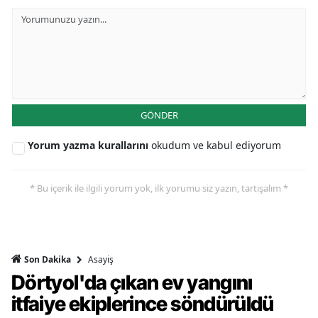
GÖNDER
Yorum yazma kurallarını
okudum ve kabul ediyorum
* Bu içerik ile ilgili yorum yok, ilk yorumu siz yazın, tartışalım *
Asayiş
Son Dakika
Dörtyol'da çıkan ev yangını
itfaiye ekiplerince söndürüldü