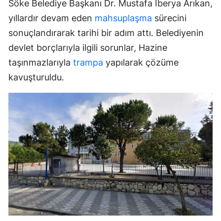
Söke Belediye Başkanı Dr. Mustafa İberya Arıkan,
yıllardır devam eden
mahsuplaşma
sürecini
sonuçlandırarak tarihi bir adım attı. Belediyenin
devlet borçlarıyla ilgili sorunlar, Hazine
taşınmazlarıyla
trampa
yapılarak çözüme
kavuşturuldu.