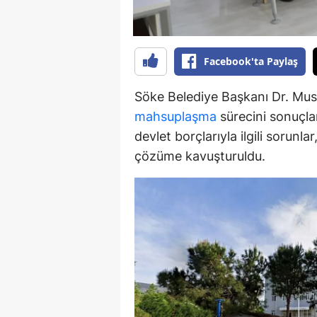
Y
Z
Facebook'ta Paylaş
A
Söke Belediye Başkanı Dr. Must
B
mahsuplaşma
sürecini sonuçlan
devlet borçlarıyla ilgili sorunl
K
çözüme kavuşturuldu.
K
B
Ş
B
A
I