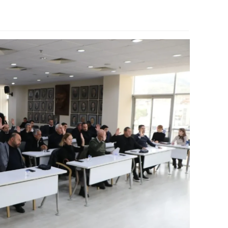
amsun
irt
inop
ivas
ekirdağ
okat
rabzon
unceli
anlıurfa
şak
an