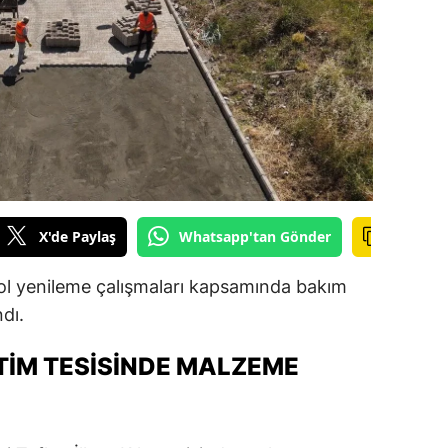
ilecik
ingöl
tlis
olu
urdur
ursa
X'de Paylaş
Whatsapp'tan Gönder
anakkale
ol yenileme çalışmaları kapsamında bakım
ankırı
dı.
orum
TIM TESISINDE MALZEME
enizli
iyarbakır