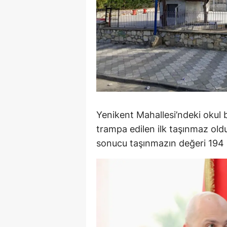
Y
K
Ki
O
D
Yenikent Mahallesi’ndeki okul
trampa edilen ilk taşınmaz ol
sonucu taşınmazın değeri 194 m