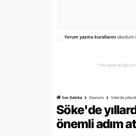
M
M
K
Yorum yazma kurallarını
okudum v
M
M
* Bu içerik ile ilgili 
M
N
N
Ekonomi
Söke'de yıllar
Son Dakika
Söke'de yılla
O
önemli adım at
R
S