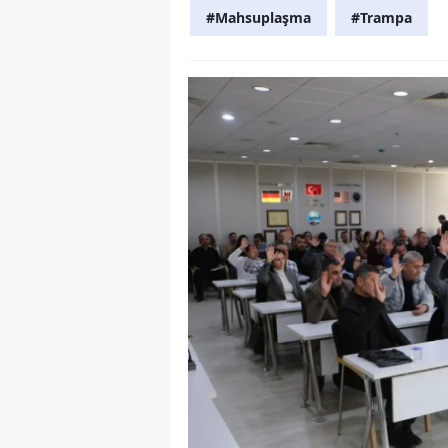
#Mahsuplaşma
#Trampa
S
Si
S
S
T
T
T
T
Ş
U
V