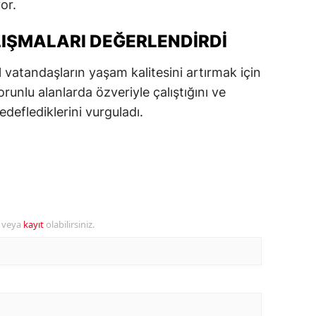
or.
ersin
IŞMALARI DEĞERLENDIRDI
stanbul
 vatandaşların yaşam kalitesini artırmak için
zmir
 sorunlu alanlarda özveriyle çalıştığını ve
ars
edeflediklerini vurguladı.
astamonu
ayseri
rklareli
ırşehir
r veya
kayıt
olabilirsiniz.
ocaeli
onya
ütahya