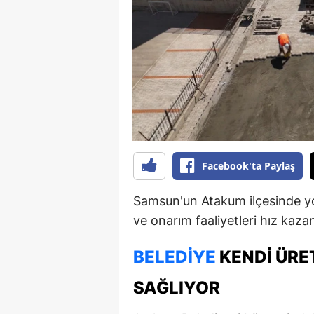
B
B
Bi
B
B
B
Facebook'ta Paylaş
Ç
Samsun'un Atakum ilçesinde y
Ç
ve onarım faaliyetleri hız kazan
Ç
BELEDIYE
KENDI ÜRE
D
SAĞLIYOR
D