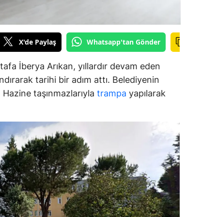
ozgat
onguldak
X'de Paylaş
Whatsapp'tan Gönder
ksaray
afa İberya Arıkan, yıllardır devam eden
ayburt
dırarak tarihi bir adım attı. Belediyenin
ar, Hazine taşınmazlarıyla
trampa
yapılarak
araman
ırıkkale
atman
ırnak
artın
rdahan
ğdır