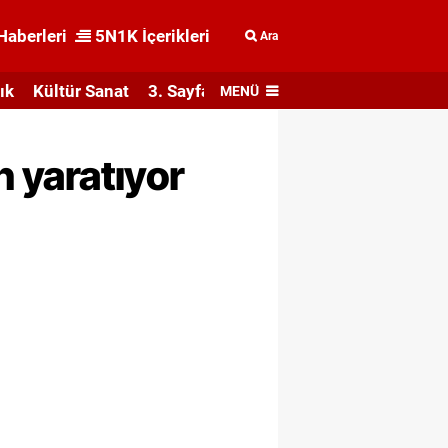
Haberleri
5N1K İçerikleri
Ara
ık
Kültür Sanat
3. Sayfa
MENÜ
n yaratıyor