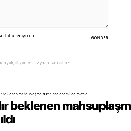
alatya
anisa
ahramanmaraş
e kabul ediyorum
GÖNDER
ardin
uğla
yorum yok, ilk yorumu siz yazın, tartışalım *
uş
evşehir
iğde
dır beklenen mahsuplaşma sürecinde önemli adım atıldı
rdır beklenen mahsuplaş
rdu
ıldı
ize
akarya