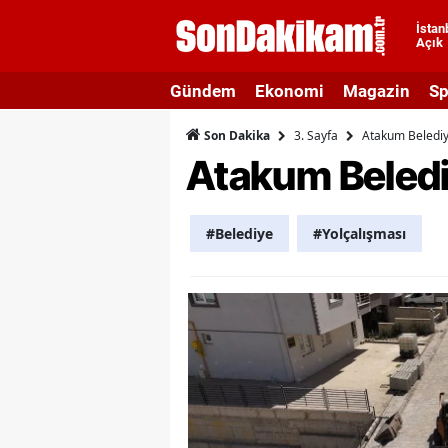
İstan
Açık
A
Gündem
Ekonomi
Magazin
Sp
A
3. Sayfa
Atakum Belediye
Son Dakika
A
Atakum Belediy
A
A
#Belediye
#Yolçalışması
A
A
A
A
B