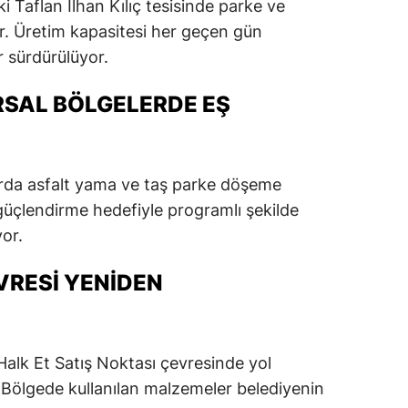
 Taflan İlhan Kılıç tesisinde parke ve
dirne
or. Üretim kapasitesi her geçen gün
ar sürdürülüyor.
lazığ
rzincan
RSAL BÖLGELERDE EŞ
rzurum
skişehir
alarda asfalt yama ve taş parke döşeme
aziantep
 güçlendirme hedefiyle programlı şekilde
yor.
iresun
VRESI YENIDEN
ümüşhane
akkari
atay
alk Et Satış Noktası çevresinde yol
 Bölgede kullanılan malzemeler belediyenin
sparta