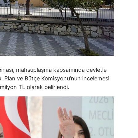
alova
arabük
lis
smaniye
üzce
 binası, mahsuplaşma kapsamında devletle
du. Plan ve Bütçe Komisyonu’nun incelemesi
ilyon TL olarak belirlendi.