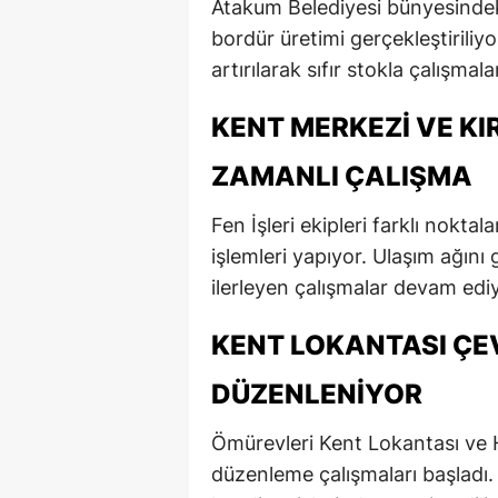
Atakum Belediyesi bünyesindeki
E
bordür üretimi gerçekleştiriliy
artırılarak sıfır stokla çalışmal
E
E
KENT MERKEZI VE KI
E
ZAMANLI ÇALIŞMA
E
Fen İşleri ekipleri farklı nokt
G
işlemleri yapıyor. Ulaşım ağını
ilerleyen çalışmalar devam edi
G
KENT LOKANTASI ÇE
G
DÜZENLENIYOR
H
H
Ömürevleri Kent Lokantası ve H
düzenleme çalışmaları başladı.
I