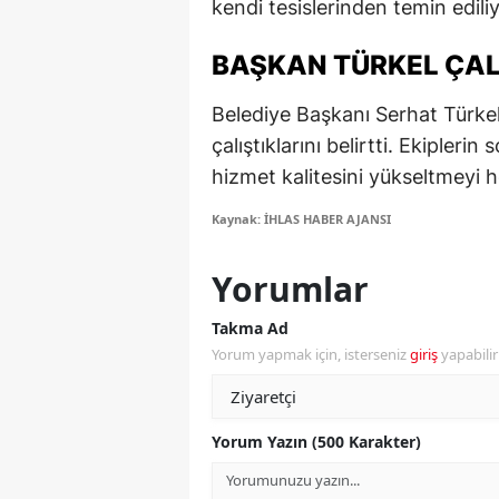
kendi tesislerinden temin ediliy
M
BAŞKAN TÜRKEL ÇAL
İ
Belediye Başkanı Serhat Türkel
İ
çalıştıklarını belirtti. Ekiplerin
K
hizmet kalitesini yükseltmeyi h
K
Kaynak: İHLAS HABER AJANSI
K
Yorumlar
Kı
Takma Ad
K
Yorum yapmak için, isterseniz
giriş
yapabili
K
K
Yorum Yazın (500 Karakter)
K