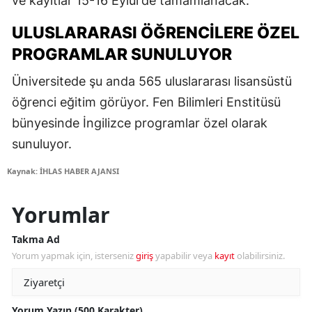
ve kayıtlar 15-16 Eylül'de tamamlanacak.
ULUSLARARASI ÖĞRENCILERE ÖZEL
PROGRAMLAR SUNULUYOR
Üniversitede şu anda 565 uluslararası lisansüstü
öğrenci eğitim görüyor. Fen Bilimleri Enstitüsü
bünyesinde İngilizce programlar özel olarak
sunuluyor.
Kaynak: İHLAS HABER AJANSI
Yorumlar
Takma Ad
Yorum yapmak için, isterseniz
giriş
yapabilir veya
kayıt
olabilirsiniz.
Yorum Yazın (500 Karakter)