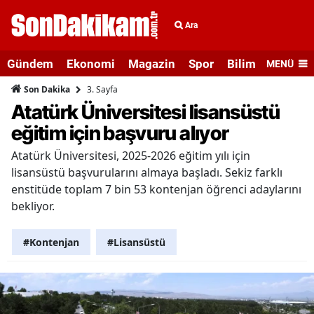
Ara
Gündem
Ekonomi
Magazin
Spor
Bilim ve Teknolo
MENÜ
3. Sayfa
Son Dakika
Atatürk Üniversitesi lisansüstü
eğitim için başvuru alıyor
Atatürk Üniversitesi, 2025-2026 eğitim yılı için
lisansüstü başvurularını almaya başladı. Sekiz farklı
enstitüde toplam 7 bin 53 kontenjan öğrenci adaylarını
bekliyor.
#Kontenjan
#Lisansüstü