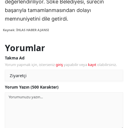
değerlendiriliyor. Söke Belediyesi, sürecin
başarıyla tamamlanmasından dolayı
memnuniyetini dile getirdi.
Kaynak: İHLAS HABER AJANSI
Yorumlar
Takma Ad
Yorum yapmak için, isterseniz
giriş
yapabilir veya
kayıt
olabilirsiniz.
Yorum Yazın (500 Karakter)