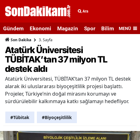
Ara
Gündem
Ekonomi
Magazin
Spor
Bilim ve Teknolo
MENÜ
3. Sayfa
Son Dakika
Atatürk Üniversitesi
TÜBİTAK’tan 37 milyon TL
destek aldı
Atatürk Üniversitesi, TÜBİTAK’tan 37 milyon TL destek
alarak iki uluslararası biyoçeşitlilik projesi başlattı.
Projeler, Türkiye’nin doğal mirasını korumayı ve
sürdürülebilir kalkınmaya katkı sağlamayı hedefliyor.
#Tübitak
#Biyoçeşitlilik