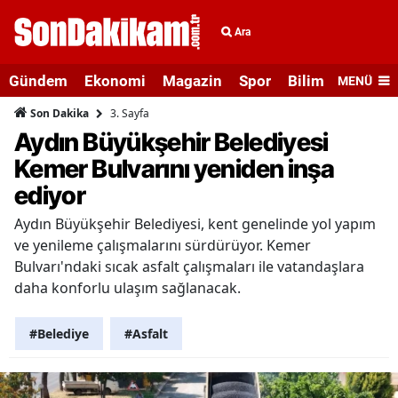
Ara
Gündem
Ekonomi
Magazin
Spor
Bilim ve Teknolo
MENÜ
3. Sayfa
Son Dakika
Aydın Büyükşehir Belediyesi
Kemer Bulvarını yeniden inşa
ediyor
Aydın Büyükşehir Belediyesi, kent genelinde yol yapım
ve yenileme çalışmalarını sürdürüyor. Kemer
Bulvarı'ndaki sıcak asfalt çalışmaları ile vatandaşlara
daha konforlu ulaşım sağlanacak.
#Belediye
#Asfalt