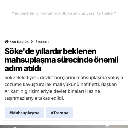
* Bu içerik ile ilgili yorum yok, ilk yorumu siz yazın, tartışalım *
Ekonomi
Son Dakika
Söke'de yıllardır beklenen
mahsuplaşma sürecinde önemli
adım atıldı
Söke Belediyesi, devlet borçlarını mahsuplaşma yoluyla
çözüme kavuşturarak mali yükünü hafifletti. Başkan
Arıkan’ın girişimleriyle devlet binaları Hazine
taşınmazlarıyla takas edildi.
#Mahsuplaşma
#Trampa