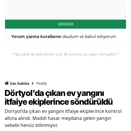
GÖNDER
Yorum yazma kurallarını
okudum ve kabul ediyorum
* Bu içerik ile ilgili yorum yok, ilk yorumu siz yazın, tartışalım *
Asayiş
Son Dakika
Dörtyol'da çıkan ev yangını
itfaiye ekiplerince söndürüldü
Dörtyol'da çıkan ev yangını itfaiye ekiplerince kontrol
altına alındı. Maddi hasar meydana gelen yangın
sebebi henüz bilinmiyor.