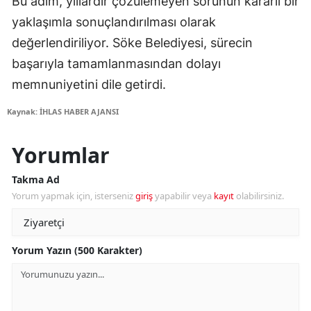
Bu adım, yıllardır çözülemeyen sorunun kararlı bir
yaklaşımla sonuçlandırılması olarak
değerlendiriliyor. Söke Belediyesi, sürecin
başarıyla tamamlanmasından dolayı
memnuniyetini dile getirdi.
Kaynak: İHLAS HABER AJANSI
Yorumlar
Takma Ad
Yorum yapmak için, isterseniz
giriş
yapabilir veya
kayıt
olabilirsiniz.
Yorum Yazın (500 Karakter)