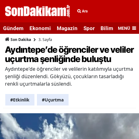
Ara
Gündem
Ekonomi
Magazin
Spor
Bilim ve Teknolo
MENÜ
3. Sayfa
Son Dakika
Aydıntepe’de öğrenciler ve veliler
uçurtma şenliğinde buluştu
Aydıntepe'de öğrenciler ve velilerin katılımıyla uçurtma
şenliği düzenlendi. Gökyüzü, çocukların tasarladığı
renkli uçurtmalarla süslendi.
#Etkinlik
#Uçurtma