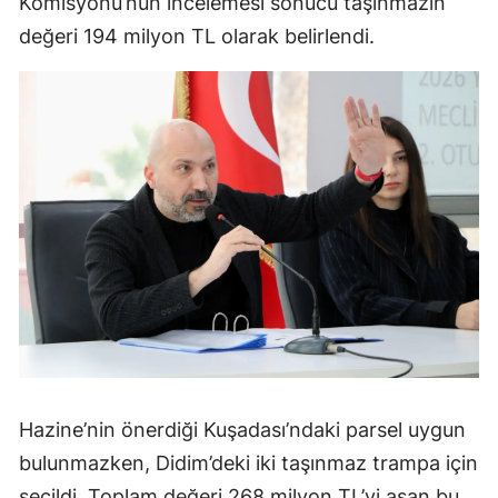
Komisyonu’nun incelemesi sonucu taşınmazın
değeri 194 milyon TL olarak belirlendi.
Hazine’nin önerdiği Kuşadası’ndaki parsel uygun
bulunmazken, Didim’deki iki taşınmaz trampa için
seçildi. Toplam değeri 268 milyon TL’yi aşan bu