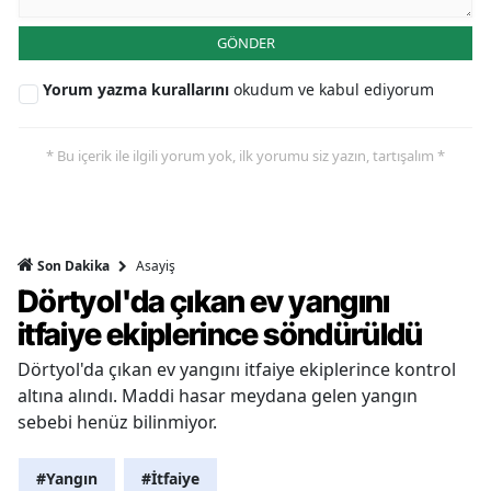
GÖNDER
Yorum yazma kurallarını
okudum ve kabul ediyorum
* Bu içerik ile ilgili yorum yok, ilk yorumu siz yazın, tartışalım *
Asayiş
Son Dakika
Dörtyol'da çıkan ev yangını
itfaiye ekiplerince söndürüldü
Dörtyol'da çıkan ev yangını itfaiye ekiplerince kontrol
altına alındı. Maddi hasar meydana gelen yangın
sebebi henüz bilinmiyor.
#Yangın
#İtfaiye