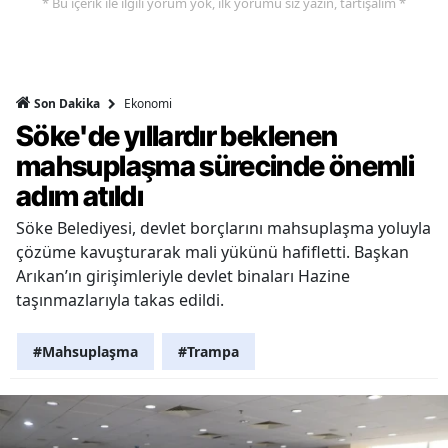
* Bu içerik ile ilgili yorum yok, ilk yorumu siz yazın, tartışalım *
Ekonomi
Son Dakika
Söke'de yıllardır beklenen
mahsuplaşma sürecinde önemli
adım atıldı
Söke Belediyesi, devlet borçlarını mahsuplaşma yoluyla
çözüme kavuşturarak mali yükünü hafifletti. Başkan
Arıkan’ın girişimleriyle devlet binaları Hazine
taşınmazlarıyla takas edildi.
#Mahsuplaşma
#Trampa