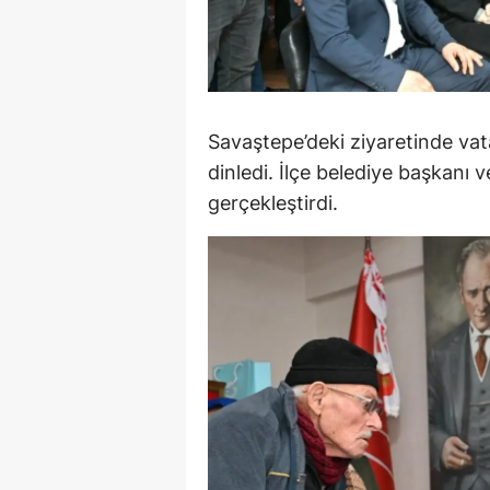
M
M
K
Savaştepe’deki ziyaretinde vata
M
dinledi. İlçe belediye başkanı
gerçekleştirdi.
M
M
N
N
O
R
S