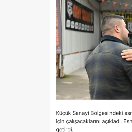
Y
K
Ki
O
D
Küçük Sanayi Bölgesi’ndeki es
için çalışacaklarını açıkladı. E
getirdi.