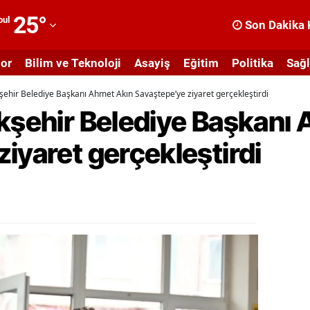
25
°
bul
Son Dakika 
dana
or
Bilim ve Teknoloji
Asayiş
Eğitim
Politika
Sağl
dıyaman
şehir Belediye Başkanı Ahmet Akın Savaştepe’ye ziyaret gerçekleştirdi
fyonkarahisar
ükşehir Belediye Başkanı
ğrı
iyaret gerçekleştirdi
masya
nkara
ntalya
rtvin
ydın
alıkesir