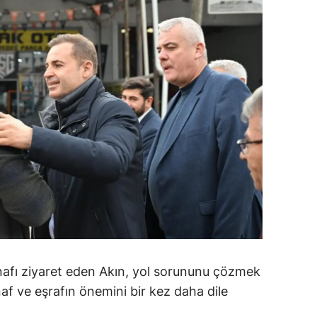
alova
arabük
lis
smaniye
üzce
nafı ziyaret eden Akın, yol sorununu çözmek
snaf ve eşrafın önemini bir kez daha dile