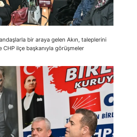
alatya
anisa
ahramanmaraş
ndaşlarla bir araya gelen Akın, taleplerini
ardin
 ve CHP ilçe başkanıyla görüşmeler
uğla
uş
evşehir
iğde
rdu
ize
akarya