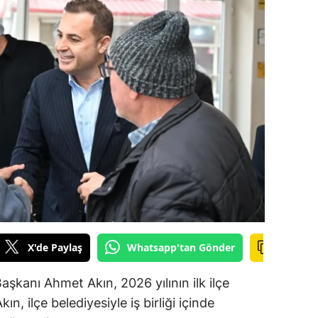
ilecik
ingöl
tlis
olu
urdur
ursa
anakkale
ankırı
X'de Paylaş
Whatsapp'tan Gönder
orum
enizli
aşkanı Ahmet Akın, 2026 yılının ilk ilçe
ın, ilçe belediyesiyle iş birliği içinde
iyarbakır