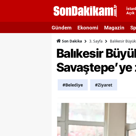
İstan
Açık
A
Gündem
Ekonomi
Magazin
Sp
A
3. Sayfa
Balıkesir Büyük
Son Dakika
A
Balıkesir Büy
A
Savaştepe’ye z
A
A
#Belediye
#Ziyaret
A
A
A
B