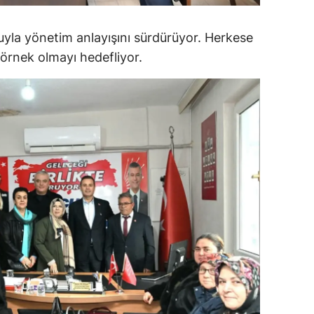
ersin
uyla yönetim anlayışını sürdürüyor. Herkese
stanbul
e örnek olmayı hedefliyor.
zmir
ars
astamonu
ayseri
rklareli
ırşehir
ocaeli
onya
ütahya