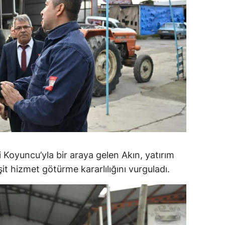
ozgat
onguldak
ksaray
ayburt
araman
ırıkkale
atman
 Koyuncu’yla bir araya gelen Akın, yatırım
ırnak
eşit hizmet götürme kararlılığını vurguladı.
artın
rdahan
ğdır