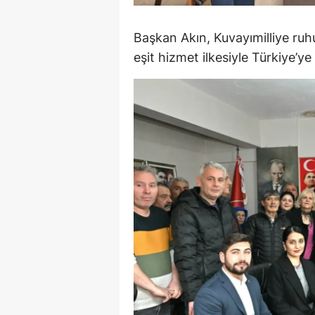
M
Başkan Akın, Kuvayımilliye ruh
İ
eşit hizmet ilkesiyle Türkiye’y
İ
K
K
K
Kı
K
K
K
K