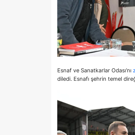
S
Si
S
S
T
Esnaf ve Sanatkarlar Odası’nı
T
diledi. Esnafı şehrin temel dire
T
T
Ş
U
V