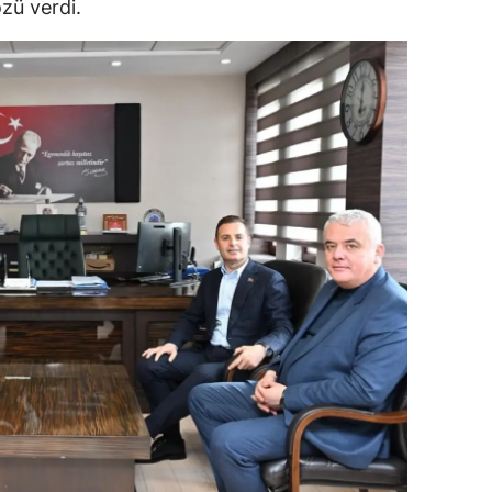
zü verdi.
dirne
lazığ
rzincan
rzurum
skişehir
aziantep
iresun
ümüşhane
akkari
atay
sparta