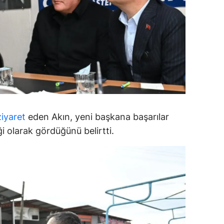
amsun
irt
inop
ivas
ekirdağ
ziyaret
eden Akın, yeni başkana başarılar
okat
ği olarak gördüğünü belirtti.
rabzon
unceli
anlıurfa
şak
an