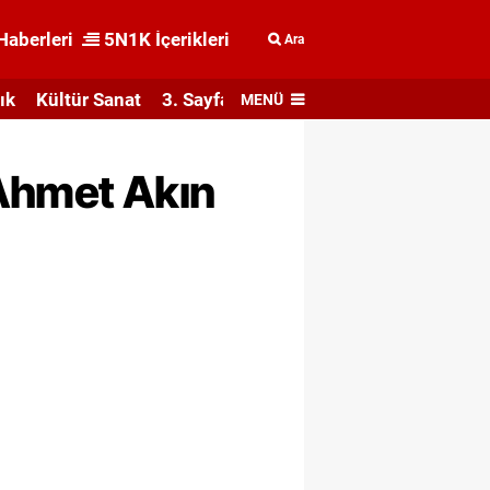
Haberleri
5N1K İçerikleri
Ara
ık
Kültür Sanat
3. Sayfa
MENÜ
 Ahmet Akın