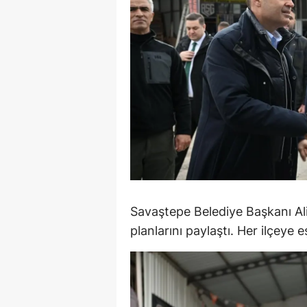
Y
Z
A
B
K
K
B
Savaştepe Belediye Başkanı Ali
Ş
planlarını paylaştı. Her ilçeye 
B
A
I