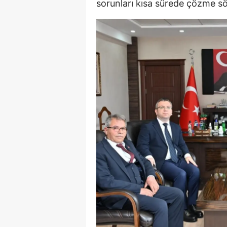
sorunları kısa sürede çözme sö
E
E
E
E
E
G
G
G
H
H
I