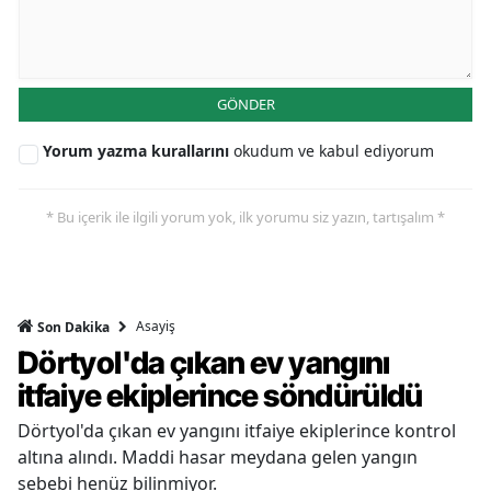
GÖNDER
Yorum yazma kurallarını
okudum ve kabul ediyorum
* Bu içerik ile ilgili yorum yok, ilk yorumu siz yazın, tartışalım *
Asayiş
Son Dakika
Dörtyol'da çıkan ev yangını
itfaiye ekiplerince söndürüldü
Dörtyol'da çıkan ev yangını itfaiye ekiplerince kontrol
altına alındı. Maddi hasar meydana gelen yangın
sebebi henüz bilinmiyor.