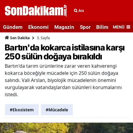
Ara
Gündem
Ekonomi
Magazin
Spor
Bilim ve Teknolo
MENÜ
3. Sayfa
Son Dakika
Bartın'da kokarca istilasına karşı
250 sülün doğaya bırakıldı
Bartın'da tarım ürünlerine zarar veren kahverengi
kokarca böceğiyle mücadele için 250 sülün doğaya
salındı. Vali Arslan, biyolojik mücadelenin önemini
vurgulayarak vatandaşlardan sülünleri korumalarını
istedi.
#Ekosistem
#Mücadele