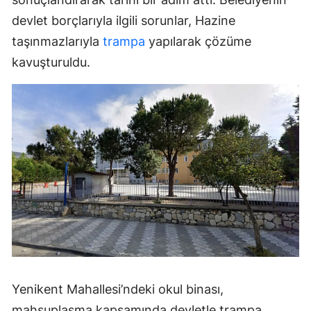
devlet borçlarıyla ilgili sorunlar, Hazine
taşınmazlarıyla
trampa
yapılarak çözüme
kavuşturuldu.
Yenikent Mahallesi’ndeki okul binası,
mahsuplaşma kapsamında devletle trampa