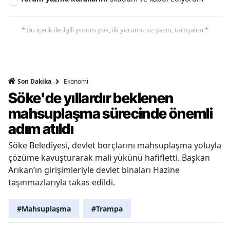
* Bu içerik ile ilgili yorum yok, ilk yorumu siz yazın, tartışalım *
Ekonomi
Son Dakika
Söke'de yıllardır beklenen
mahsuplaşma sürecinde önemli
adım atıldı
Söke Belediyesi, devlet borçlarını mahsuplaşma yoluyla
çözüme kavuşturarak mali yükünü hafifletti. Başkan
Arıkan’ın girişimleriyle devlet binaları Hazine
taşınmazlarıyla takas edildi.
#Mahsuplaşma
#Trampa