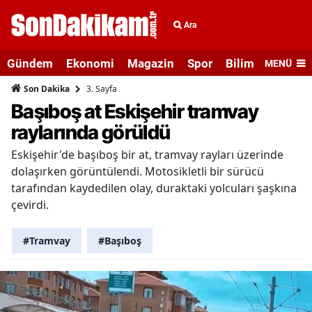
Ara
Gündem
Ekonomi
Magazin
Spor
Bilim ve Teknolo
MENÜ
3. Sayfa
Son Dakika
Başıboş at Eskişehir tramvay
raylarında görüldü
Eskişehir'de başıboş bir at, tramvay rayları üzerinde
dolaşırken görüntülendi. Motosikletli bir sürücü
tarafından kaydedilen olay, duraktaki yolcuları şaşkına
çevirdi.
#Tramvay
#Başıboş