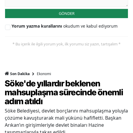
GÖNDER
Yorum yazma kurallarını
okudum ve kabul ediyorum
* Bu içerik ile ilgili yorum yok, ilk yorumu siz yazın, tartışalım *
Ekonomi
Son Dakika
Söke'de yıllardır beklenen
mahsuplaşma sürecinde önemli
adım atıldı
Söke Belediyesi, devlet borçlarını mahsuplaşma yoluyla
çözüme kavuşturarak mali yükünü hafifletti. Başkan
Arıkan’ın girişimleriyle devlet binaları Hazine
taşınmazlarıyla takas edildi.