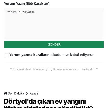
Yorum Yazın (500 Karakter)
GÖNDER
Yorum yazma kurallarını
okudum ve kabul ediyorum
* Bu içerik ile ilgili yorum yok, ilk yorumu siz yazın, tartışalım *
Asayiş
Son Dakika
Dörtyol'da çıkan ev yangını