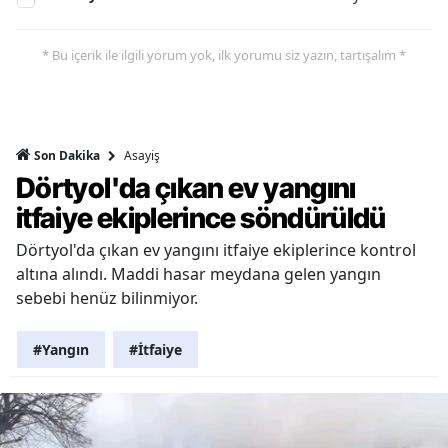
* Bu içerik ile ilgili yorum yok, ilk yorumu siz yazın, tartışalım *
Asayiş
Son Dakika
Dörtyol'da çıkan ev yangını
itfaiye ekiplerince söndürüldü
Dörtyol'da çıkan ev yangını itfaiye ekiplerince kontrol
altına alındı. Maddi hasar meydana gelen yangın
sebebi henüz bilinmiyor.
#Yangın
#İtfaiye