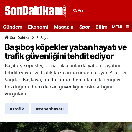
Ara
Gündem
Ekonomi
Magazin
Spor
Bilim ve Teknolo
MENÜ
3. Sayfa
Son Dakika
Başıboş köpekler yaban hayatı ve
trafik güvenliğini tehdit ediyor
Başıboş köpekler, ormanlık alanlarda yaban hayatını
tehdit ediyor ve trafik kazalarına neden oluyor. Prof. Dr.
Şağdan Başkaya, bu durumun hem ekolojik dengeyi
bozduğunu hem de can güvenliğini riske attığını
vurguladı.
#Trafik
#Yabanhayatı