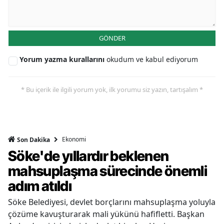
GÖNDER
Yorum yazma kurallarını
okudum ve kabul ediyorum
* Bu içerik ile ilgili yorum yok, ilk yorumu siz yazın, tartışalım *
Ekonomi
Son Dakika
Söke'de yıllardır beklenen
mahsuplaşma sürecinde önemli
adım atıldı
Söke Belediyesi, devlet borçlarını mahsuplaşma yoluyla
çözüme kavuşturarak mali yükünü hafifletti. Başkan