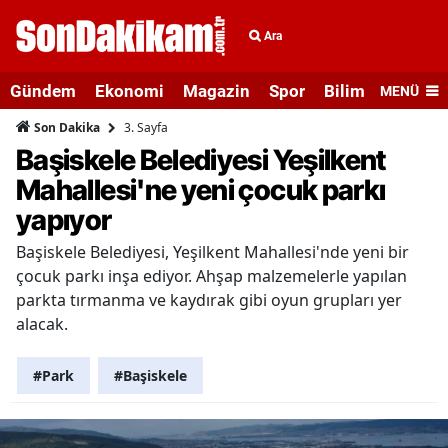
Ara
Gündem
Ekonomi
Magazin
Spor
Bilim ve Teknolo
MENÜ
3. Sayfa
Son Dakika
Başiskele Belediyesi Yeşilkent
Mahallesi'ne yeni çocuk parkı
yapıyor
Başiskele Belediyesi, Yeşilkent Mahallesi'nde yeni bir
çocuk parkı inşa ediyor. Ahşap malzemelerle yapılan
parkta tırmanma ve kaydırak gibi oyun grupları yer
alacak.
#Park
#Başiskele