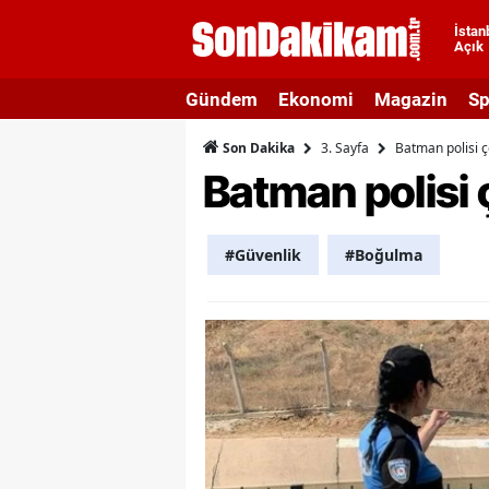
İstan
Açık
A
Gündem
Ekonomi
Magazin
Sp
A
3. Sayfa
Batman polisi ç
Son Dakika
A
Batman polisi 
A
A
#Güvenlik
#Boğulma
A
A
A
A
B