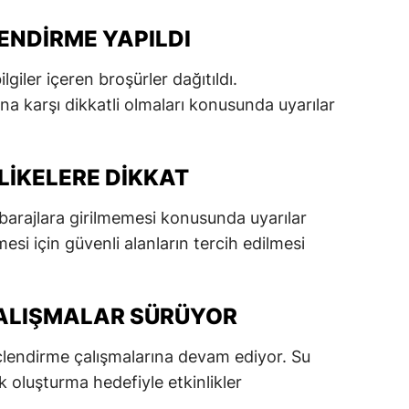
dirne
ENDIRME YAPILDI
lazığ
giler içeren broşürler dağıtıldı.
rzincan
a karşı dikkatli olmaları konusunda uyarılar
rzurum
skişehir
LIKELERE DIKKAT
aziantep
 barajlara girilmemesi konusunda uyarılar
esi için güvenli alanların tercih edilmesi
iresun
ümüşhane
ÇALIŞMALAR SÜRÜYOR
akkari
inçlendirme çalışmalarına devam ediyor. Su
atay
 oluşturma hedefiyle etkinlikler
sparta