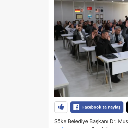
S
Si
S
S
T
T
T
T
Ş
Facebook'ta Paylaş
U
Söke Belediye Başkanı Dr. Must
V