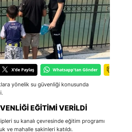
ilecik
ingöl
tlis
olu
urdur
ursa
X'de Paylaş
Whatsapp'tan Gönder
anakkale
klara yönelik su güvenliği konusunda
ankırı
i.
orum
ENLIĞI EĞITIMI VERILDI
enizli
leri su kanalı çevresinde eğitim programı
iyarbakır
uk ve mahalle sakinleri katıldı.