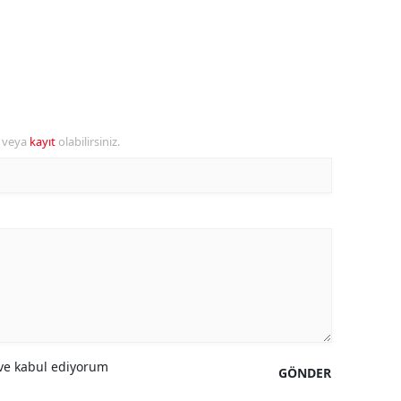
ersin
stanbul
zmir
ars
r veya
kayıt
olabilirsiniz.
astamonu
ayseri
rklareli
ırşehir
ocaeli
onya
e kabul ediyorum
GÖNDER
ütahya