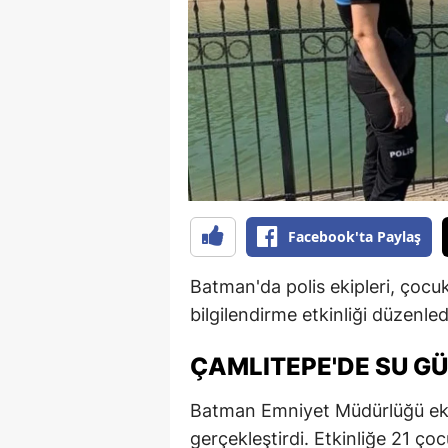
B
B
Bi
B
B
B
Facebook'ta Paylaş
Ç
Batman'da polis ekipleri, çocu
Ç
bilgilendirme etkinliği düzenled
Ç
ÇAMLITEPE'DE SU GÜV
D
Batman Emniyet Müdürlüğü ekip
D
gerçekleştirdi. Etkinliğe 21 çoc