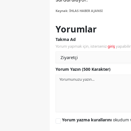
M
Kaynak: İHLAS HABER AJANSI
İ
Yorumlar
İ
Takma Ad
K
Yorum yapmak için, isterseniz
giriş
yapabili
K
K
Yorum Yazın (500 Karakter)
Kı
K
K
K
Yorum yazma kurallarını
okudum v
K