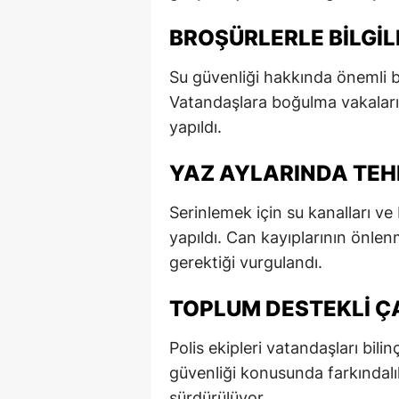
E
BROŞÜRLERLE BILGIL
E
Su güvenliği hakkında önemli bil
E
Vatandaşlara boğulma vakaların
yapıldı.
E
E
YAZ AYLARINDA TEH
G
Serinlemek için su kanalları ve
yapıldı. Can kayıplarının önlenm
G
gerektiği vurgulandı.
G
TOPLUM DESTEKLI 
H
Polis ekipleri vatandaşları bil
H
güvenliği konusunda farkındalık
I
sürdürülüyor.