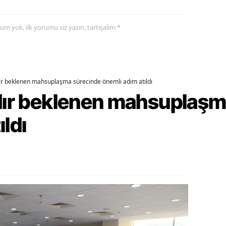
alatya
yorum yok, ilk yorumu siz yazın, tartışalım *
anisa
ahramanmaraş
ardin
dır beklenen mahsuplaşma sürecinde önemli adım atıldı
rdır beklenen mahsuplaş
uğla
ıldı
uş
evşehir
iğde
rdu
ize
akarya