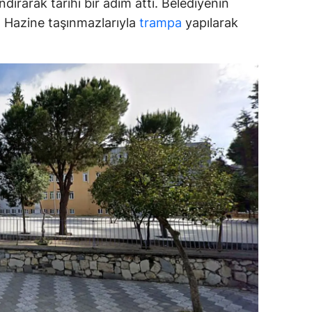
dırarak tarihi bir adım attı. Belediyenin
ar, Hazine taşınmazlarıyla
trampa
yapılarak
ozgat
onguldak
ksaray
ayburt
araman
ırıkkale
atman
ırnak
artın
rdahan
ğdır