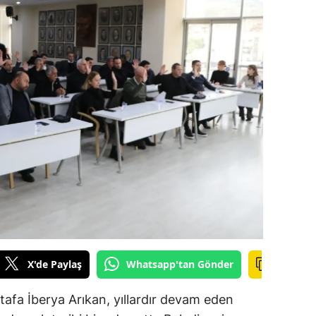
amsun
irt
inop
ivas
ekirdağ
okat
rabzon
unceli
anlıurfa
X'de Paylaş
Whatsapp'tan Gönder
şak
afa İberya Arıkan, yıllardır devam eden
an