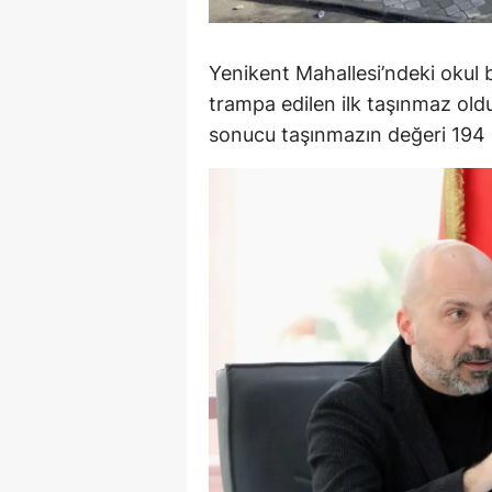
Y
Yenikent Mahallesi’ndeki okul
K
trampa edilen ilk taşınmaz ol
Ki
sonucu taşınmazın değeri 194 m
O
D