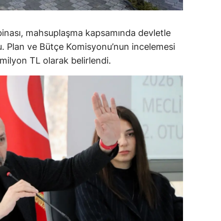
alova
 binası, mahsuplaşma kapsamında devletle
arabük
du. Plan ve Bütçe Komisyonu’nun incelemesi
lis
ilyon TL olarak belirlendi.
smaniye
üzce