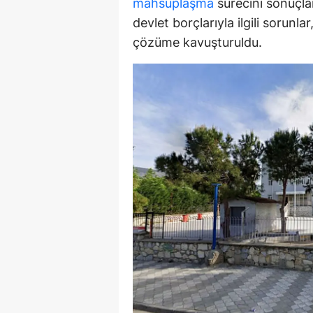
mahsuplaşma
sürecini sonuçlan
devlet borçlarıyla ilgili sorunl
Y
çözüme kavuşturuldu.
Z
A
B
K
K
B
Ş
B
A
I