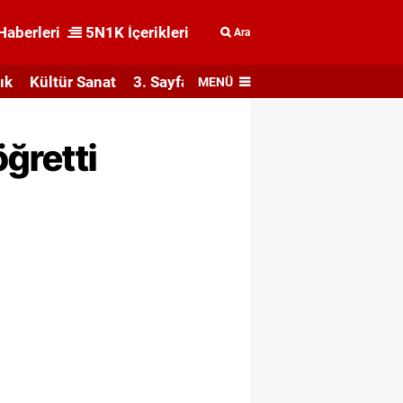
Haberleri
5N1K İçerikleri
Ara
ık
Kültür Sanat
3. Sayfa
MENÜ
öğretti