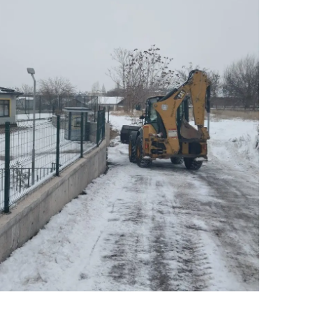
dirne
lazığ
rzincan
rzurum
skişehir
aziantep
iresun
ümüşhane
akkari
atay
sparta