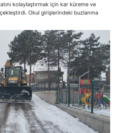
tını kolaylaştırmak için kar küreme ve
ersin
erçekleştirdi. Okul girişlerindeki buzlanma
stanbul
zmir
ars
astamonu
ayseri
rklareli
ırşehir
ocaeli
onya
ütahya