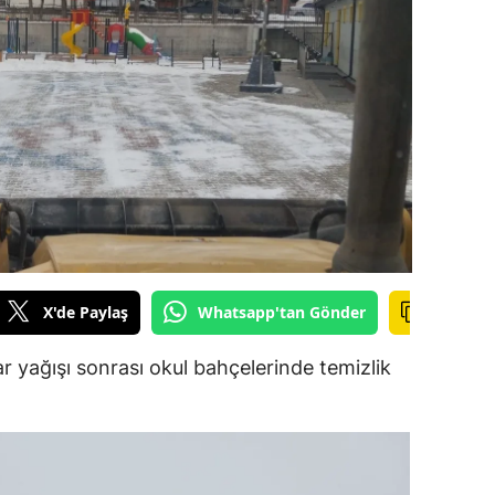
ilecik
ingöl
tlis
olu
urdur
ursa
anakkale
X'de Paylaş
Whatsapp'tan Gönder
ankırı
r yağışı sonrası okul bahçelerinde temizlik
orum
enizli
iyarbakır