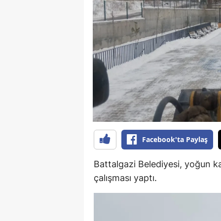
B
B
Bi
B
B
B
Ç
Facebook'ta Paylaş
Ç
Battalgazi Belediyesi, yoğun ka
Ç
çalışması yaptı.
D
D