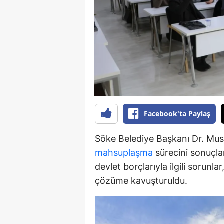
Y
K
Ki
O
D
Facebook'ta Paylaş
Söke Belediye Başkanı Dr. Must
mahsuplaşma
sürecini sonuçlan
devlet borçlarıyla ilgili sorunl
çözüme kavuşturuldu.