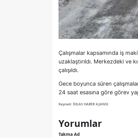
M
M
K
M
Çalışmalar kapsamında iş makin
M
uzaklaştırıldı. Merkezdeki ve k
çalışıldı.
M
Gece boyunca süren çalışmalarla
N
24 saat esasına göre görev yap
N
Kaynak: İHLAS HABER AJANSI
O
Yorumlar
R
Takma Ad
S