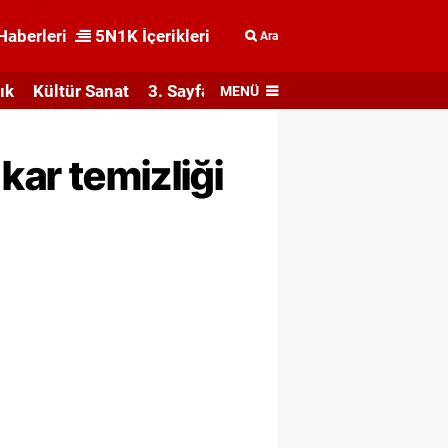
Haberleri
5N1K İçerikleri
Ara
ık
Kültür Sanat
3. Sayfa
MENÜ
kar temizliği