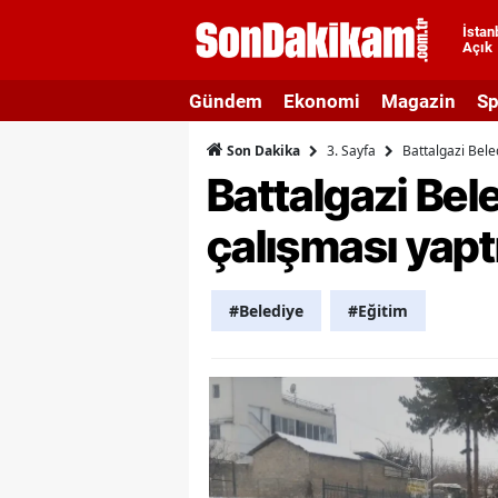
İstan
Açık
A
Gündem
Ekonomi
Magazin
Sp
A
3. Sayfa
Battalgazi Bele
Son Dakika
A
Battalgazi Bel
A
çalışması yapt
A
A
#Belediye
#Eğitim
A
A
A
B