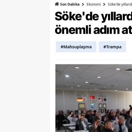
Ekonomi
Söke'de yıllar
Son Dakika
Y
Söke'de yılla
Z
önemli adım at
A
#Mahsuplaşma
#Trampa
B
K
K
B
Ş
B
A
I