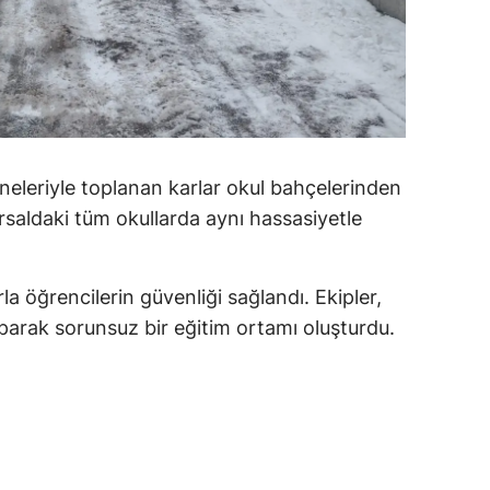
alatya
anisa
ahramanmaraş
ardin
eleriyle toplanan karlar okul bahçelerinden
uğla
ırsaldaki tüm okullarda aynı hassasiyetle
uş
 öğrencilerin güvenliği sağlandı. Ekipler,
evşehir
arak sorunsuz bir eğitim ortamı oluşturdu.
iğde
rdu
ize
akarya