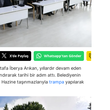
alova
arabük
lis
smaniye
üzce
X'de Paylaş
Whatsapp'tan Gönder
afa İberya Arıkan, yıllardır devam eden
dırarak tarihi bir adım attı. Belediyenin
ar, Hazine taşınmazlarıyla
trampa
yapılarak