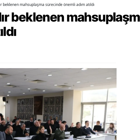
dır beklenen mahsuplaşma sürecinde önemli adım atıldı
ozgat
rdır beklenen mahsuplaş
onguldak
ıldı
ksaray
ayburt
araman
ırıkkale
atman
ırnak
artın
rdahan
ğdır