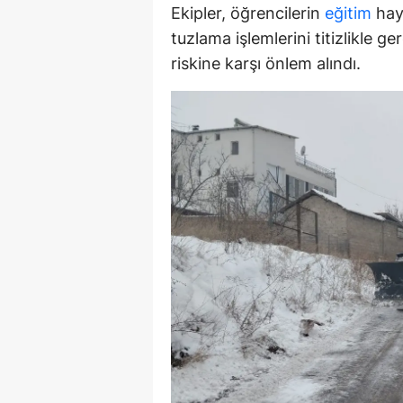
Ekipler, öğrencilerin
eğitim
haya
M
tuzlama işlemlerini titizlikle g
İ
riskine karşı önlem alındı.
İ
K
K
K
Kı
K
K
K
K