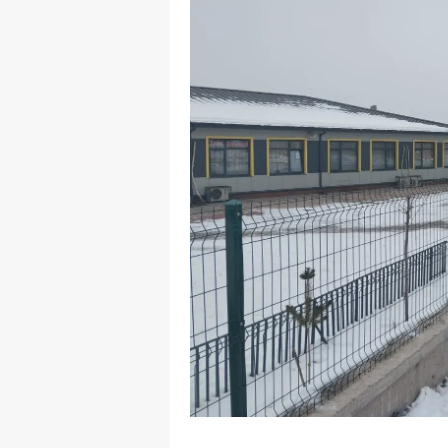
E
E
E
E
E
G
G
G
H
H
I