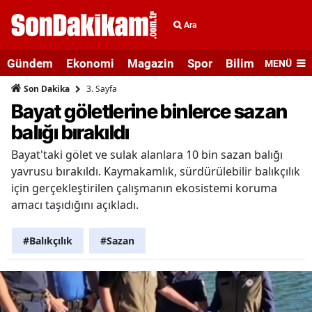
Ara
Gündem
Ekonomi
Magazin
Spor
Bilim ve Teknolo
MENÜ
3. Sayfa
Son Dakika
Bayat göletlerine binlerce sazan
balığı bırakıldı
Bayat'taki gölet ve sulak alanlara 10 bin sazan balığı
yavrusu bırakıldı. Kaymakamlık, sürdürülebilir balıkçılık
için gerçekleştirilen çalışmanın ekosistemi koruma
amacı taşıdığını açıkladı.
#Balıkçılık
#Sazan