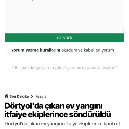
GÖNDER
Yorum yazma kurallarını
okudum ve kabul ediyorum
* Bu içerik ile ilgili yorum yok, ilk yorumu siz yazın, tartışalım *
Asayiş
Son Dakika
Dörtyol'da çıkan ev yangını
itfaiye ekiplerince söndürüldü
Dörtyol'da çıkan ev yangını itfaiye ekiplerince kontrol