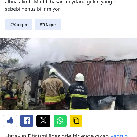
altına alındı. Maddi hasar meydana gelen yangın
sebebi henüz bilinmiyor.
#Yangın
#İtfaiye
Hatay'ın Dörtyol ilçesinde bir evde çıkan
yangın
,