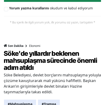
Yorum yazma kurallarını
okudum ve kabul ediyorum
* Bu içerik ile ilgili yorum yok, ilk yorumu siz yazın, tartışalım *
Ekonomi
Son Dakika
Söke'de yıllardır beklenen
mahsuplaşma sürecinde önemli
adım atıldı
Söke Belediyesi, devlet borçlarını mahsuplaşma yoluyla
çözüme kavuşturarak mali yükünü hafifletti. Başkan
Arıkan’ın girişimleriyle devlet binaları Hazine
taşınmazlarıyla takas edildi.
#Mahsuplaşma
#Trampa