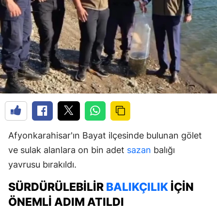
Afyonkarahisar'ın Bayat ilçesinde bulunan gölet
ve sulak alanlara on bin adet
sazan
balığı
yavrusu bırakıldı.
SÜRDÜRÜLEBILIR
BALIKÇILIK
İÇIN
ÖNEMLI ADIM ATILDI