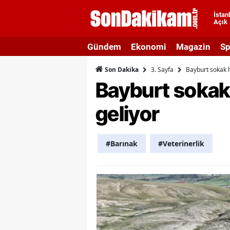
İstan
Açık
A
Gündem
Ekonomi
Magazin
Sp
A
3. Sayfa
Bayburt sokak 
Son Dakika
A
Bayburt sokak
A
geliyor
A
A
#Barınak
#Veterinerlik
A
A
A
B