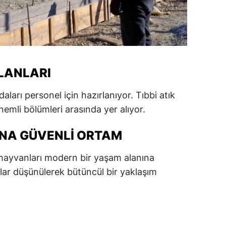
alatya
anisa
ahramanmaraş
LANLARI
ardin
aları personel için hazırlanıyor. Tıbbi atık
uğla
nemli bölümleri arasında yer alıyor.
uş
NA GÜVENLI ORTAM
evşehir
hayvanları modern bir yaşam alanına
iğde
lar düşünülerek bütüncül bir yaklaşım
rdu
ize
akarya