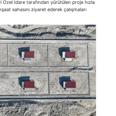
İl Özel İdare tarafından yürütülen proje hızla
dirne
 inşaat sahasını ziyaret ederek çalışmaları
lazığ
rzincan
rzurum
skişehir
aziantep
iresun
ümüşhane
akkari
atay
sparta