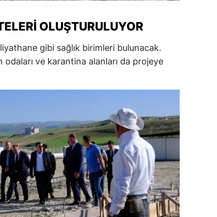
ersin
TELERI OLUŞTURULUYOR
stanbul
yathane gibi sağlık birimleri bulunacak.
zmir
m odaları ve karantina alanları da projeye
ars
astamonu
ayseri
rklareli
ırşehir
ocaeli
onya
ütahya