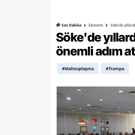
Y
Z
Ekonomi
Söke'de yıllar
Son Dakika
Söke'de yılla
A
önemli adım at
B
K
#Mahsuplaşma
#Trampa
K
B
Ş
B
A
I