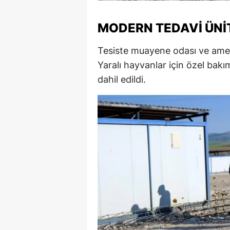
M
MODERN TEDAVI ÜNI
İ
Tesiste muayene odası ve ameli
İ
Yaralı hayvanlar için özel bakı
K
dahil edildi.
K
K
Kı
K
K
K
K