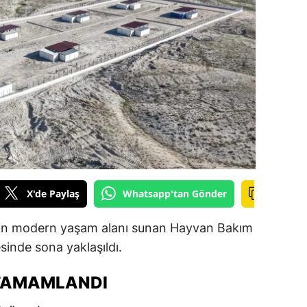
ilecik
ingöl
tlis
olu
urdur
ursa
anakkale
X'de Paylaş
Whatsapp'tan Gönder
ankırı
için modern yaşam alanı sunan Hayvan Bakım
orum
sinde sona yaklaşıldı.
enizli
 TAMAMLANDI
iyarbakır