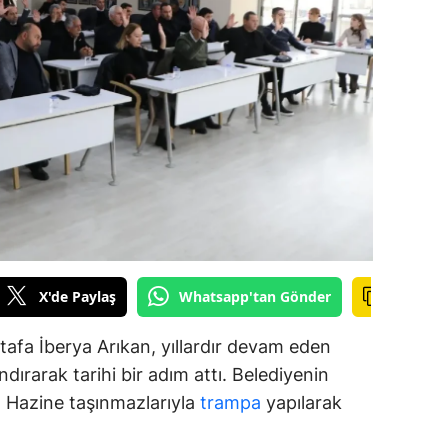
alova
arabük
lis
smaniye
üzce
X'de Paylaş
Whatsapp'tan Gönder
afa İberya Arıkan, yıllardır devam eden
dırarak tarihi bir adım attı. Belediyenin
ar, Hazine taşınmazlarıyla
trampa
yapılarak