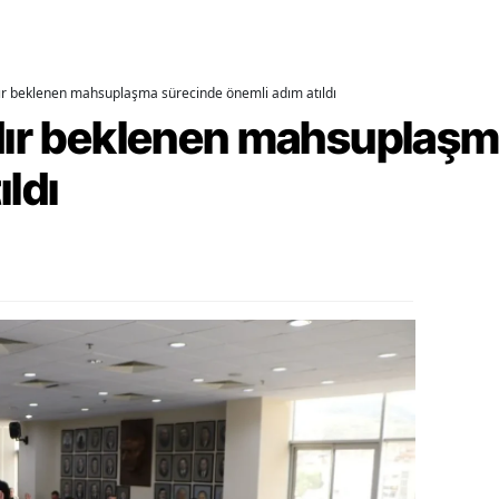
ozgat
onguldak
dır beklenen mahsuplaşma sürecinde önemli adım atıldı
rdır beklenen mahsuplaş
ksaray
ıldı
ayburt
araman
ırıkkale
atman
ırnak
artın
rdahan
ğdır