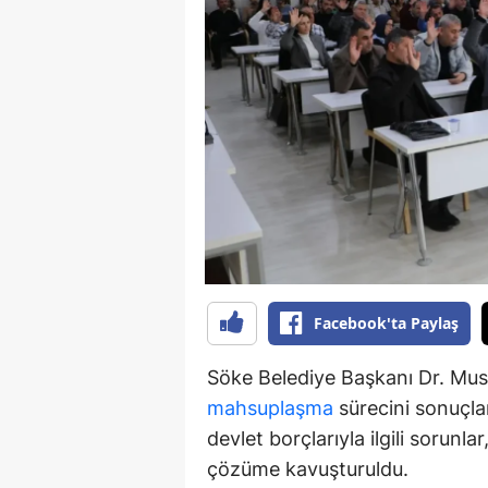
Y
K
Ki
O
D
Facebook'ta Paylaş
Söke Belediye Başkanı Dr. Must
mahsuplaşma
sürecini sonuçlan
devlet borçlarıyla ilgili sorunl
çözüme kavuşturuldu.