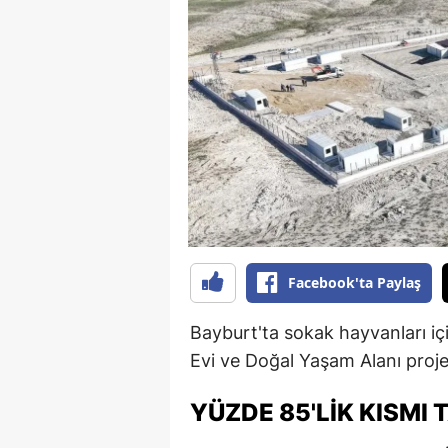
B
B
Bi
B
B
B
Ç
Facebook'ta Paylaş
Ç
Bayburt'ta sokak hayvanları 
Ç
Evi ve Doğal Yaşam Alanı proje
D
YÜZDE 85'LIK KISMI
D