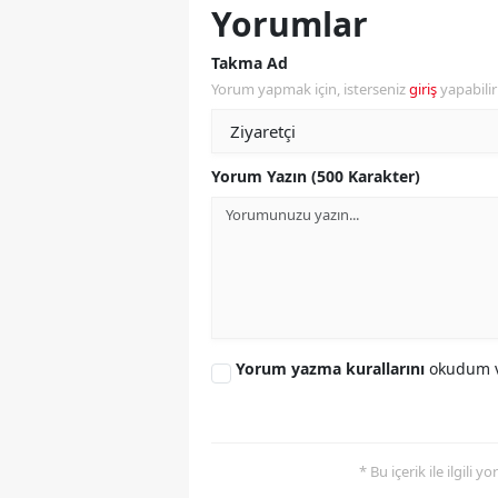
Yorumlar
S
Takma Ad
Si
Yorum yapmak için, isterseniz
giriş
yapabili
S
S
Yorum Yazın (500 Karakter)
T
T
T
T
Yorum yazma kurallarını
okudum v
Ş
U
* Bu içerik ile ilgili 
V