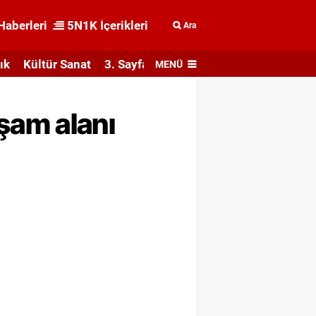
Haberleri
5N1K İçerikleri
Ara
ık
Kültür Sanat
3. Sayfa
MENÜ
şam alanı