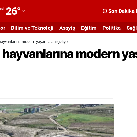
26
°
bul
Son Dakika 
dana
or
Bilim ve Teknoloji
Asayiş
Eğitim
Politika
Sağl
dıyaman
hayvanlarına modern yaşam alanı geliyor
fyonkarahisar
 hayvanlarına modern ya
ğrı
masya
nkara
ntalya
rtvin
ydın
alıkesir