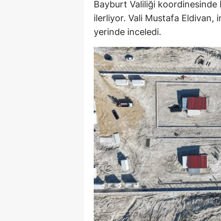
Bayburt Valiliği koordinesinde 
E
ilerliyor. Vali Mustafa Eldivan,
yerinde inceledi.
E
E
E
E
G
G
G
H
H
I