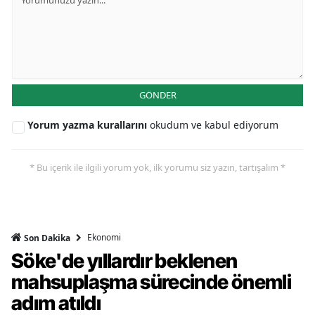
GÖNDER
Yorum yazma kurallarını
okudum ve kabul ediyorum
* Bu içerik ile ilgili yorum yok, ilk yorumu siz yazın, tartışalım *
Ekonomi
Son Dakika
Söke'de yıllardır beklenen
mahsuplaşma sürecinde önemli
adım atıldı