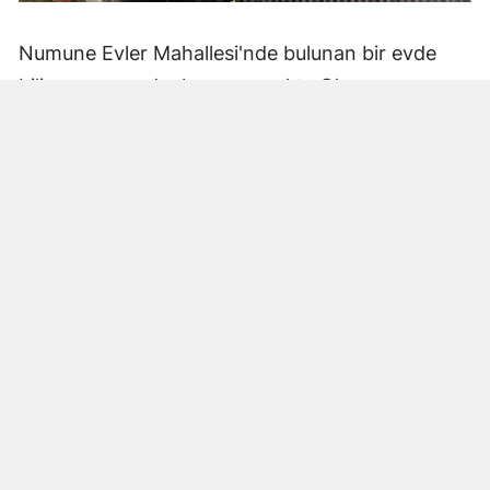
Numune Evler Mahallesi'nde bulunan bir evde
bilinmeyen nedenle yangın çıktı. Olay,
çevredekiler tarafından fark edilerek yetkililere
bildirildi.
Hatay Büyükşehir Belediyesi'ne bağlı itfaiye