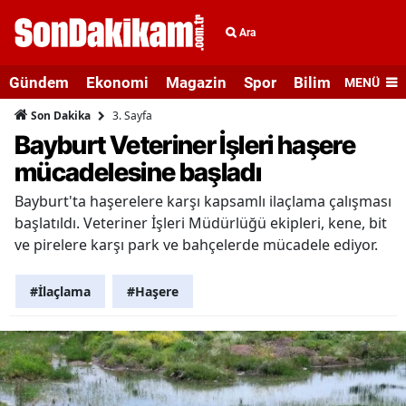
Ara
Gündem
Ekonomi
Magazin
Spor
Bilim ve Teknolo
MENÜ
3. Sayfa
Son Dakika
Bayburt Veteriner İşleri haşere
mücadelesine başladı
Bayburt'ta haşerelere karşı kapsamlı ilaçlama çalışması
başlatıldı. Veteriner İşleri Müdürlüğü ekipleri, kene, bit
ve pirelere karşı park ve bahçelerde mücadele ediyor.
#İlaçlama
#Haşere