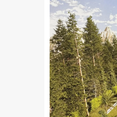
M
İ
İ
K
K
K
Kı
K
K
K
K