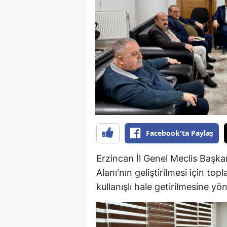
B
B
Bi
B
B
B
Facebook'ta Paylaş
Ç
Ç
Erzincan İl Genel Meclis Başk
Alanı'nın geliştirilmesi için to
Ç
kullanışlı hale getirilmesine yön
D
D