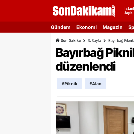
İstan
Açık
A
Gündem
Ekonomi
Magazin
Sp
A
3. Sayfa
Bayırbağ Piknik
Son Dakika
A
Bayırbağ Pikni
A
düzenlendi
A
A
#Piknik
#Alan
A
A
A
B