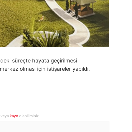
alatya
anisa
ahramanmaraş
ardin
uğla
deki süreçte hayata geçirilmesi
merkez olması için istişareler yapıldı.
uş
evşehir
iğde
rdu
r veya
kayıt
olabilirsiniz.
ize
akarya