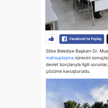
Y
K
Ki
Facebook'ta Paylaş
O
D
Söke Belediye Başkanı Dr. Must
mahsuplaşma
sürecini sonuçlan
devlet borçlarıyla ilgili sorunl
çözüme kavuşturuldu.