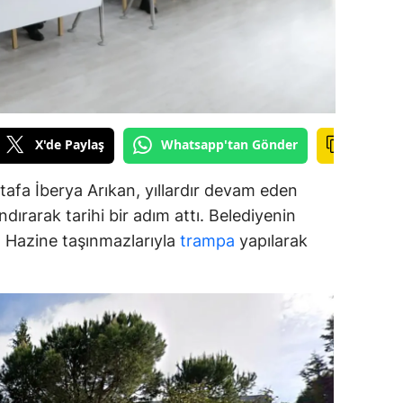
alova
arabük
lis
X'de Paylaş
Whatsapp'tan Gönder
smaniye
üzce
afa İberya Arıkan, yıllardır devam eden
dırarak tarihi bir adım attı. Belediyenin
ar, Hazine taşınmazlarıyla
trampa
yapılarak