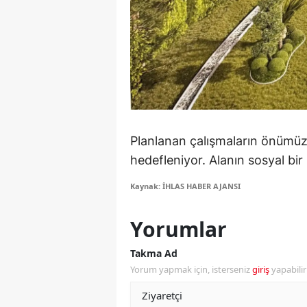
M
M
K
M
M
Planlanan çalışmaların önümüz
hedefleniyor. Alanın sosyal bir 
M
Kaynak: İHLAS HABER AJANSI
N
N
Yorumlar
O
Takma Ad
Yorum yapmak için, isterseniz
giriş
yapabili
R
S