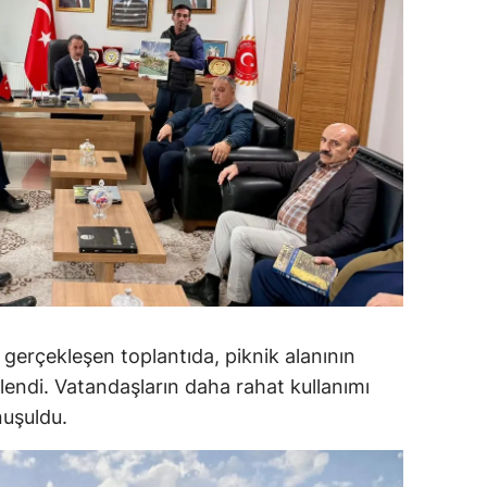
dirne
lazığ
rzincan
rzurum
skişehir
aziantep
iresun
ümüşhane
 gerçekleşen toplantıda, piknik alanının
akkari
lendi. Vatandaşların daha rahat kullanımı
nuşuldu.
atay
sparta