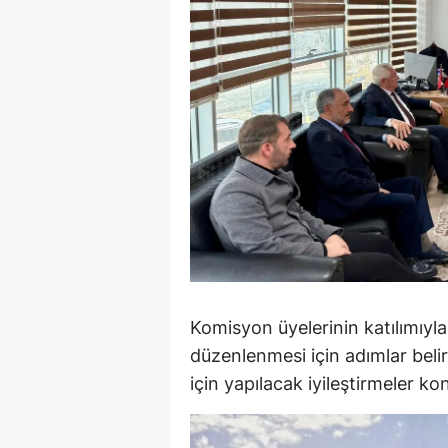
E
E
E
E
E
G
G
G
Komisyon üyelerinin katılımıyla
H
düzenlenmesi için adımlar belir
için yapılacak iyileştirmeler ko
H
I