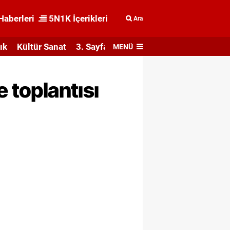
Haberleri
5N1K İçerikleri
Ara
ık
Kültür Sanat
3. Sayfa
MENÜ
 toplantısı