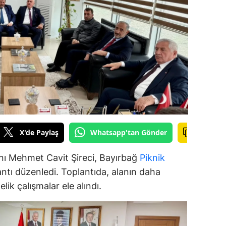
ilecik
ingöl
tlis
olu
urdur
ursa
X'de Paylaş
Whatsapp'tan Gönder
anakkale
ankırı
anı Mehmet Cavit Şireci, Bayırbağ
Piknik
plantı düzenledi. Toplantıda, alanın daha
orum
elik çalışmalar ele alındı.
enizli
iyarbakır