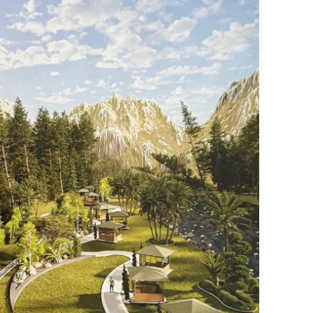
ersin
stanbul
zmir
ars
astamonu
ayseri
rklareli
ırşehir
ocaeli
onya
ütahya