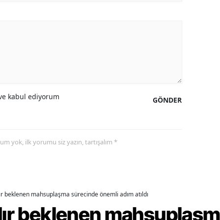
amsun
irt
inop
ivas
e kabul ediyorum
ekirdağ
GÖNDER
okat
rabzon
yorum yok, ilk yorumu siz yazın, tartışalım *
unceli
anlıurfa
dır beklenen mahsuplaşma sürecinde önemli adım atıldı
şak
rdır beklenen mahsuplaş
an