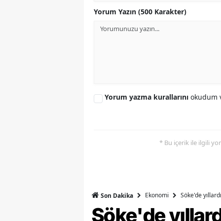
Yorum Yazın (500 Karakter)
S
Si
S
S
Yorum yazma kurallarını
okudum v
T
T
T
* Bu içerik ile ilgili 
T
Ş
Ekonomi
Söke'de yıllar
Son Dakika
U
Söke'de yılla
V