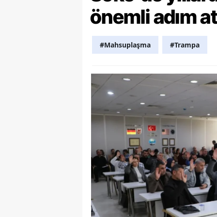
önemli adım at
Y
Z
#Mahsuplaşma
#Trampa
A
B
K
K
B
Ş
B
A
I