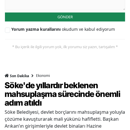
GÖNDER
Yorum yazma kurallarını
okudum ve kabul ediyorum
* Bu içerik ile ilgili yorum yok, ilk yorumu siz yazın, tartışalım *
Ekonomi
Son Dakika
Söke'de yıllardır beklenen
mahsuplaşma sürecinde önemli
adım atıldı
Söke Belediyesi, devlet borçlarını mahsuplaşma yoluyla
çözüme kavuşturarak mali yükünü hafifletti. Başkan
Arıkan’ın girişimleriyle devlet binaları Hazine