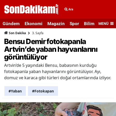
Ara
Gündem
Ekonomi
Magazin
Spor
Bilim ve Teknolo
MENÜ
3. Sayfa
Son Dakika
Bensu Demir fotokapanla
Artvin’de yaban hayvanlarını
görüntülüyor
Artvin’de 5 yaşındaki Bensu, babasının kurduğu
fotokapanla yaban hayvanlarını görüntülüyor. Ayı,
domuz ve karaca gibi türleri doğal ortamlarında izliyor.
#Yaban
#Fotokapan