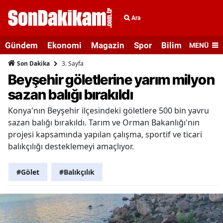
Ara
Gündem
Ekonomi
Magazin
Spor
Bilim ve Teknolo
MENÜ
3. Sayfa
Son Dakika
Beyşehir göletlerine yarım milyon
sazan balığı bırakıldı
Konya'nın Beyşehir ilçesindeki göletlere 500 bin yavru
sazan balığı bırakıldı. Tarım ve Orman Bakanlığı'nın
projesi kapsamında yapılan çalışma, sportif ve ticari
balıkçılığı desteklemeyi amaçlıyor.
#Gölet
#Balıkçılık