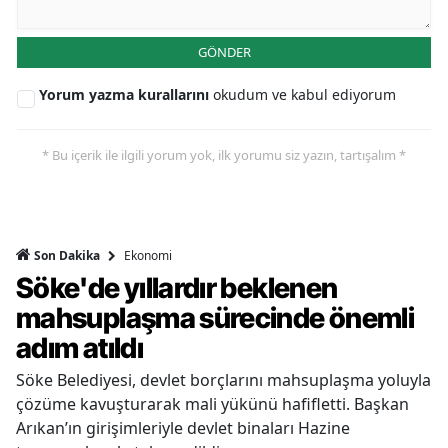
GÖNDER
Yorum yazma kurallarını
okudum ve kabul ediyorum
* Bu içerik ile ilgili yorum yok, ilk yorumu siz yazın, tartışalım *
Ekonomi
Son Dakika
Söke'de yıllardır beklenen
mahsuplaşma sürecinde önemli
adım atıldı
Söke Belediyesi, devlet borçlarını mahsuplaşma yoluyla
çözüme kavuşturarak mali yükünü hafifletti. Başkan
Arıkan’ın girişimleriyle devlet binaları Hazine