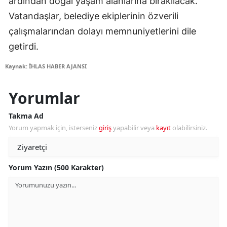
ardından doğal yaşam alanlarına bırakılacak.
Vatandaşlar, belediye ekiplerinin özverili
çalışmalarından dolayı memnuniyetlerini dile
getirdi.
Kaynak: İHLAS HABER AJANSI
Yorumlar
Takma Ad
Yorum yapmak için, isterseniz
giriş
yapabilir veya
kayıt
olabilirsiniz.
Yorum Yazın (500 Karakter)