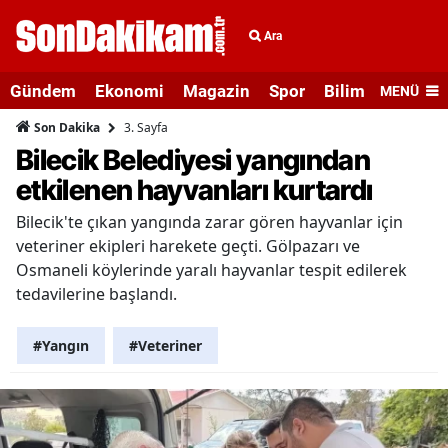
Ara
Gündem
Ekonomi
Magazin
Spor
Bilim ve Teknolo
MENÜ
3. Sayfa
Son Dakika
Bilecik Belediyesi yangından
etkilenen hayvanları kurtardı
Bilecik'te çıkan yangında zarar gören hayvanlar için
veteriner ekipleri harekete geçti. Gölpazarı ve
Osmaneli köylerinde yaralı hayvanlar tespit edilerek
tedavilerine başlandı.
#Yangın
#Veteriner