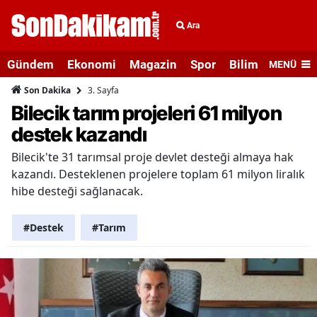
Ara
Gündem
Ekonomi
Magazin
Spor
Bilim ve Teknolo
MENÜ
3. Sayfa
Son Dakika
Bilecik tarım projeleri 61 milyon
destek kazandı
Bilecik'te 31 tarımsal proje devlet desteği almaya hak
kazandı. Desteklenen projelere toplam 61 milyon liralık
hibe desteği sağlanacak.
#Destek
#Tarım