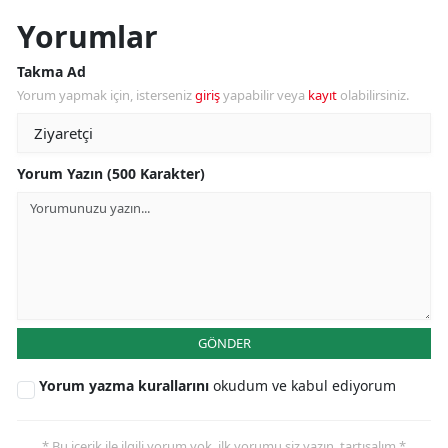
Yorumlar
Takma Ad
Yorum yapmak için, isterseniz
giriş
yapabilir veya
kayıt
olabilirsiniz.
Yorum Yazın (500 Karakter)
GÖNDER
Yorum yazma kurallarını
okudum ve kabul ediyorum
* Bu içerik ile ilgili yorum yok, ilk yorumu siz yazın, tartışalım *