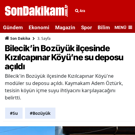
Ara
Gündem
Ekonomi
Magazin
Spor
Bilim ve Teknolo
MENÜ
3. Sayfa
Son Dakika
Bilecik’in Bozüyük ilçesinde
Kızılcapınar Köyü’ne su deposu
açıldı
Bilecik'in Bozüyük ilçesinde Kızılcapınar Köyü'ne
modüler su deposu açıldı. Kaymakam Adem Öztürk,
tesisin köyün içme suyu ihtiyacını karşılayacağını
belirtti.
#Su
#Bozüyük