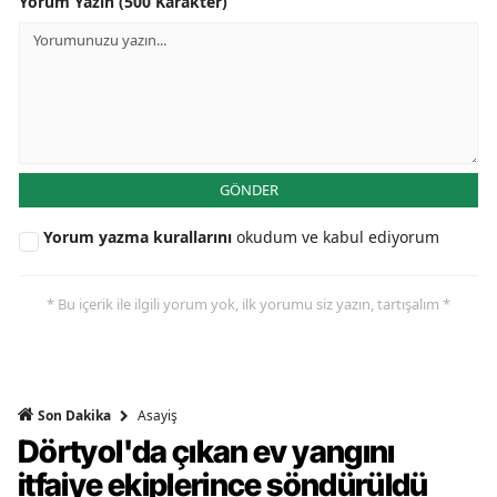
Yorum Yazın (500 Karakter)
GÖNDER
Yorum yazma kurallarını
okudum ve kabul ediyorum
* Bu içerik ile ilgili yorum yok, ilk yorumu siz yazın, tartışalım *
Asayiş
Son Dakika
Dörtyol'da çıkan ev yangını
itfaiye ekiplerince söndürüldü