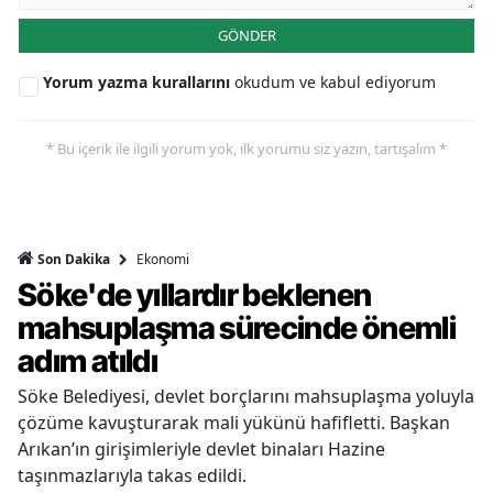
GÖNDER
Yorum yazma kurallarını
okudum ve kabul ediyorum
* Bu içerik ile ilgili yorum yok, ilk yorumu siz yazın, tartışalım *
Ekonomi
Son Dakika
Söke'de yıllardır beklenen
mahsuplaşma sürecinde önemli
adım atıldı
Söke Belediyesi, devlet borçlarını mahsuplaşma yoluyla
çözüme kavuşturarak mali yükünü hafifletti. Başkan
Arıkan’ın girişimleriyle devlet binaları Hazine
taşınmazlarıyla takas edildi.