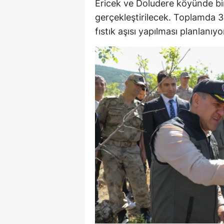
Ericek ve Doludere köyünde bin
E
gerçekleştirilecek. Toplamda 
fıstık aşısı yapılması planlanıyo
E
E
E
E
G
G
G
H
H
I