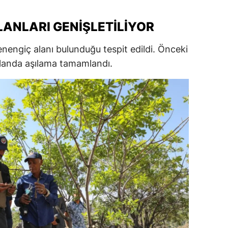
ersin
ANLARI GENIŞLETILIYOR
stanbul
nengiç alanı bulunduğu tespit edildi. Önceki
zmir
landa aşılama tamamlandı.
ars
astamonu
ayseri
rklareli
ırşehir
ocaeli
onya
ütahya