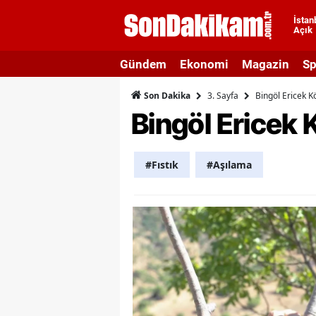
İstan
Açık
A
Gündem
Ekonomi
Magazin
Sp
A
3. Sayfa
Bingöl Ericek K
Son Dakika
A
Bingöl Ericek 
A
A
#Fıstık
#Aşılama
A
A
A
A
B