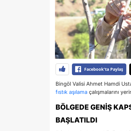
B
B
Bi
B
B
B
Facebook'ta Paylaş
Ç
Bingöl Valisi Ahmet Hamdi Usta
Ç
fıstık
aşılama
çalışmalarını yeri
Ç
BÖLGEDE GENIŞ KAP
D
BAŞLATILDI
D