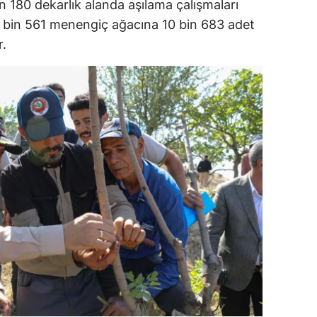
 180 dekarlık alanda aşılama çalışmaları
dirne
3 bin 561 menengiç ağacına 10 bin 683 adet
r.
lazığ
rzincan
rzurum
skişehir
aziantep
iresun
ümüşhane
akkari
atay
sparta