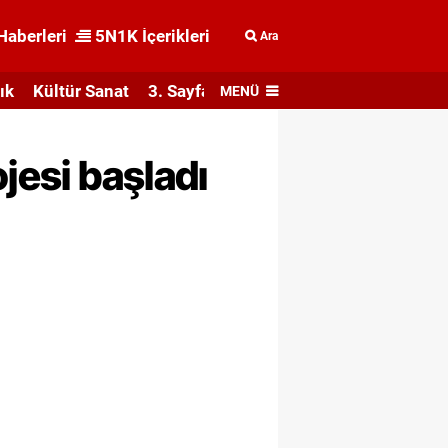
Haberleri
5N1K İçerikleri
Ara
ık
Kültür Sanat
3. Sayfa
MENÜ
jesi başladı