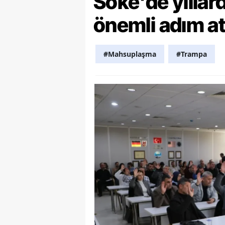
Söke'de yılla
önemli adım at
Y
K
#Mahsuplaşma
#Trampa
Ki
O
D