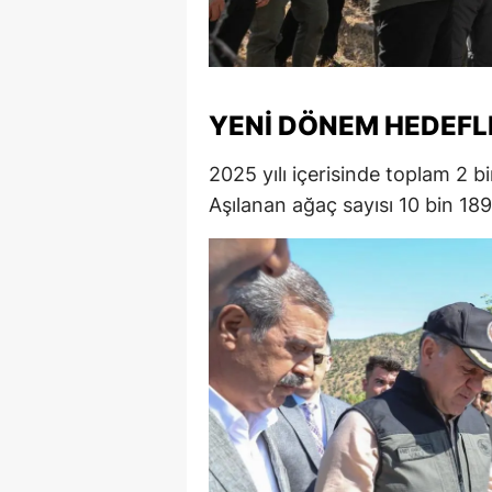
M
M
YENI DÖNEM HEDEFLE
K
M
2025 yılı içerisinde toplam 2 b
Aşılanan ağaç sayısı 10 bin 189
M
M
N
N
O
R
S