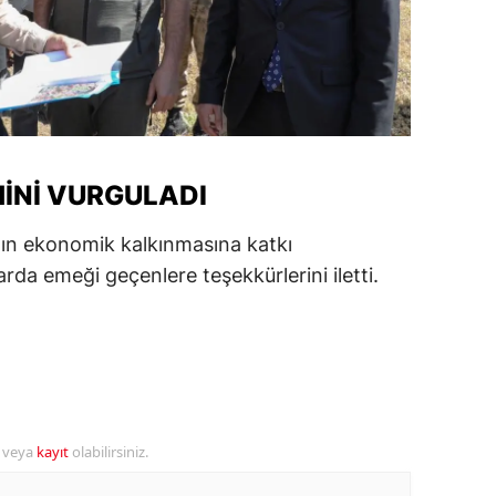
amsun
irt
inop
ivas
MINI VURGULADI
ekirdağ
ının ekonomik kalkınmasına katkı
okat
arda emeği geçenlere teşekkürlerini iletti.
rabzon
unceli
anlıurfa
şak
r veya
kayıt
olabilirsiniz.
an