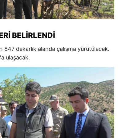
alatya
anisa
RI BELIRLENDI
ahramanmaraş
ardin
in 847 dekarlık alanda çalışma yürütülecek.
'a ulaşacak.
uğla
uş
evşehir
iğde
rdu
ize
akarya