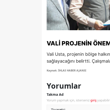
S
Si
S
S
VALI PROJENIN ÖNE
T
Vali Usta, projenin bölge halk
T
sağlayacağını belirtti. Çalışmal
T
Kaynak: İHLAS HABER AJANSI
T
Yorumlar
Ş
Takma Ad
U
Yorum yapmak için, isterseniz
giriş
yapabili
V