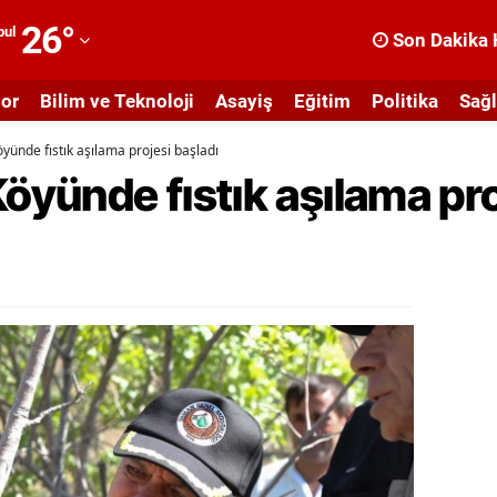
26
°
bul
Son Dakika 
dana
or
Bilim ve Teknoloji
Asayiş
Eğitim
Politika
Sağl
dıyaman
öyünde fıstık aşılama projesi başladı
fyonkarahisar
Köyünde fıstık aşılama pro
ğrı
masya
nkara
ntalya
rtvin
ydın
alıkesir