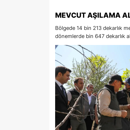
M
MEVCUT AŞILAMA AL
İ
Bölgede 14 bin 213 dekarlık me
İ
dönemlerde bin 647 dekarlık a
K
K
K
Kı
K
K
K
K