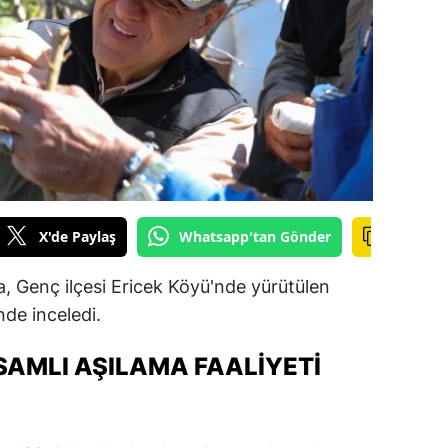
ilecik
ingöl
tlis
olu
urdur
ursa
X'de Paylaş
Whatsapp'tan Gönder
anakkale
, Genç ilçesi Ericek Köyü'nde yürütülen
ankırı
nde inceledi.
orum
SAMLI AŞILAMA FAALIYETI
enizli
iyarbakır