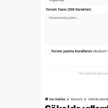
Y
Yorum Yazın (500 Karakter)
Z
A
B
K
Yorum yazma kurallarını
okudum v
K
B
* Bu içerik ile ilgili 
Ş
B
A
Ekonomi
Söke'de yıllar
Son Dakika
I