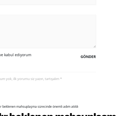
ozgat
onguldak
ksaray
ayburt
araman
e kabul ediyorum
GÖNDER
ırıkkale
atman
yorum yok, ilk yorumu siz yazın, tartışalım *
ırnak
artın
rdahan
dır beklenen mahsuplaşma sürecinde önemli adım atıldı
ğdır