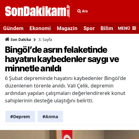
Ara
Gündem
Ekonomi
Magazin
Spor
Bilim ve Teknolo
MENÜ
3. Sayfa
Son Dakika
Bingöl’de asrın felaketinde
hayatını kaybedenler saygı ve
minnetle anıldı
6 Şubat depreminde hayatını kaybedenler Bingöl'de
düzenlenen törenle anıldı. Vali Çelik, depremin
ardından yapılan çalışmaları değerlendirerek konut
sahiplerinin desteğe ulaştığını belirtti.
#Deprem
#Anma