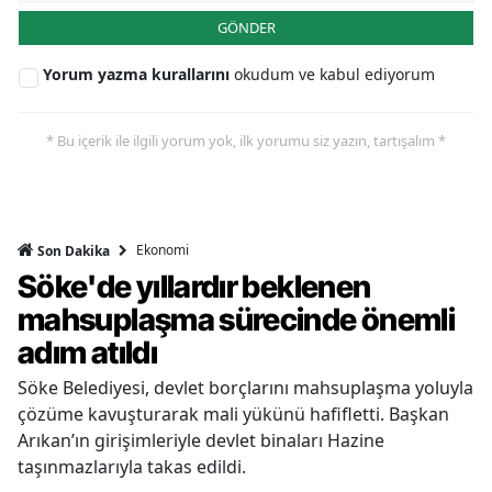
GÖNDER
Yorum yazma kurallarını
okudum ve kabul ediyorum
* Bu içerik ile ilgili yorum yok, ilk yorumu siz yazın, tartışalım *
Ekonomi
Son Dakika
Söke'de yıllardır beklenen
mahsuplaşma sürecinde önemli
adım atıldı
Söke Belediyesi, devlet borçlarını mahsuplaşma yoluyla
çözüme kavuşturarak mali yükünü hafifletti. Başkan
Arıkan’ın girişimleriyle devlet binaları Hazine
taşınmazlarıyla takas edildi.