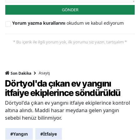
GÖNDER
Yorum yazma kurallarını
okudum ve kabul ediyorum
* Bu içerik ile ilgili yorum yok, ilk yorumu siz yazın, tartışalım *
Asayiş
Son Dakika
Dörtyol'da çıkan ev yangını
itfaiye ekiplerince söndürüldü
Dörtyol'da çıkan ev yangını itfaiye ekiplerince kontrol
altına alındı. Maddi hasar meydana gelen yangın
sebebi henüz bilinmiyor.
#Yangın
#İtfaiye