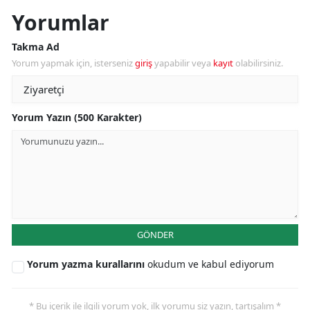
Yorumlar
Takma Ad
Yorum yapmak için, isterseniz
giriş
yapabilir veya
kayıt
olabilirsiniz.
Yorum Yazın (500 Karakter)
GÖNDER
Yorum yazma kurallarını
okudum ve kabul ediyorum
* Bu içerik ile ilgili yorum yok, ilk yorumu siz yazın, tartışalım *