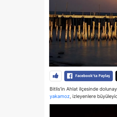
B
B
Bi
B
B
B
Ç
Facebook'ta Paylaş
Ç
Bitlis'in Ahlat ilçesinde dolun
Ç
yakamoz
, izleyenlere büyüleyic
D
D