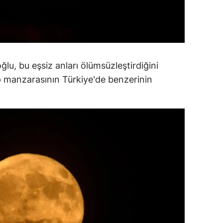
amsun
irt
inop
lu, bu eşsiz anları ölümsüzleştirdiğini
ivas
p manzarasının Türkiye'de benzerinin
ekirdağ
okat
rabzon
unceli
anlıurfa
şak
an