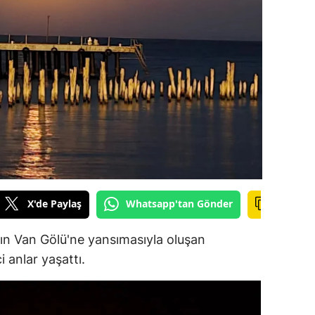
ilecik
ingöl
tlis
olu
urdur
ursa
anakkale
X'de Paylaş
Whatsapp'tan Gönder
ankırı
ayın Van Gölü'ne yansımasıyla oluşan
orum
i anlar yaşattı.
enizli
iyarbakır