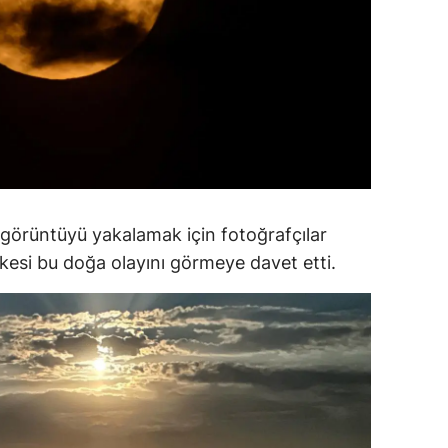
ozgat
onguldak
ksaray
ayburt
araman
örüntüyü yakalamak için fotoğrafçılar
ırıkkale
rkesi bu doğa olayını görmeye davet etti.
atman
ırnak
artın
rdahan
ğdır