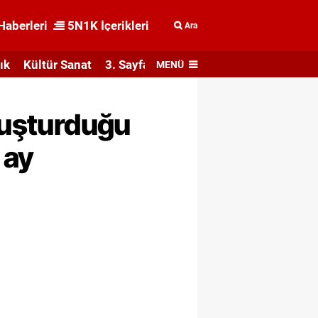
Haberleri
5N1K İçerikleri
Ara
ık
Kültür Sanat
3. Sayfa
MENÜ
oluşturduğu
 ay