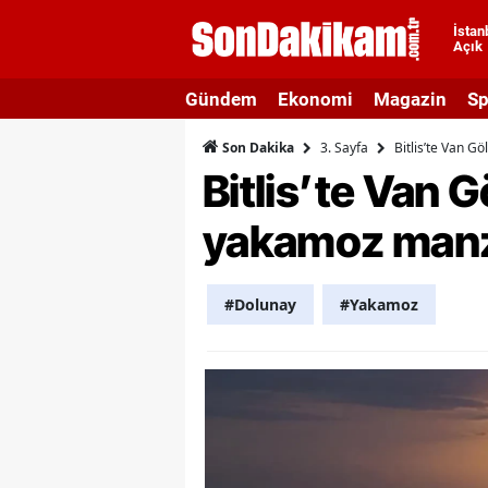
İstan
Açık
A
Gündem
Ekonomi
Magazin
Sp
A
3. Sayfa
Bitlis’te Van G
Son Dakika
A
Bitlis’te Van 
A
yakamoz manzar
A
A
#Dolunay
#Yakamoz
A
A
A
B