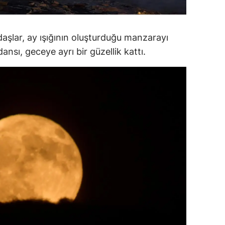
alatya
anisa
daşlar, ay ışığının oluşturduğu manzarayı
nsı, geceye ayrı bir güzellik kattı.
ahramanmaraş
ardin
uğla
uş
evşehir
iğde
rdu
ize
akarya