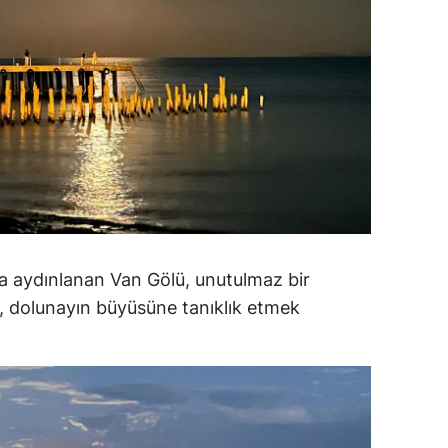
alova
arabük
lis
smaniye
üzce
yla aydınlanan Van Gölü, unutulmaz bir
si, dolunayın büyüsüne tanıklık etmek