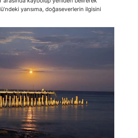
ar arasında kaybolup yeniden belirerek
ersin
ü'ndeki yansıma, doğaseverlerin ilgisini
stanbul
zmir
ars
astamonu
ayseri
rklareli
ırşehir
ocaeli
onya
ütahya