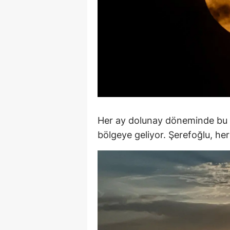
Y
Z
A
B
K
Her ay dolunay döneminde bu g
K
bölgeye geliyor. Şerefoğlu, he
B
Ş
B
A
I