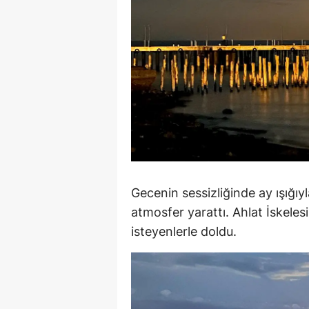
Y
K
Ki
O
D
Gecenin sessizliğinde ay ışığı
atmosfer yarattı. Ahlat İskele
isteyenlerle doldu.