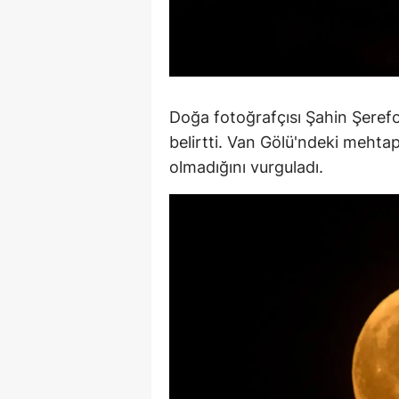
S
Si
S
Doğa fotoğrafçısı Şahin Şerefoğ
S
belirtti. Van Gölü'ndeki mehta
olmadığını vurguladı.
T
T
T
T
Ş
U
V