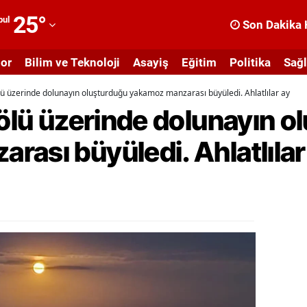
25
°
bul
Son Dakika 
dana
or
Bilim ve Teknoloji
Asayiş
Eğitim
Politika
Sağl
dıyaman
ölü üzerinde dolunayın oluşturduğu yakamoz manzarası büyüledi. Ahlatlılar ay
fyonkarahisar
Gölü üzerinde dolunayın 
ğrı
ası büyüledi. Ahlatlılar
masya
nkara
ntalya
rtvin
ydın
alıkesir