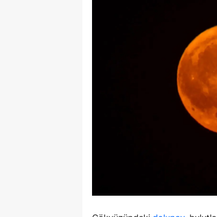
E
E
E
E
E
G
G
G
H
H
I