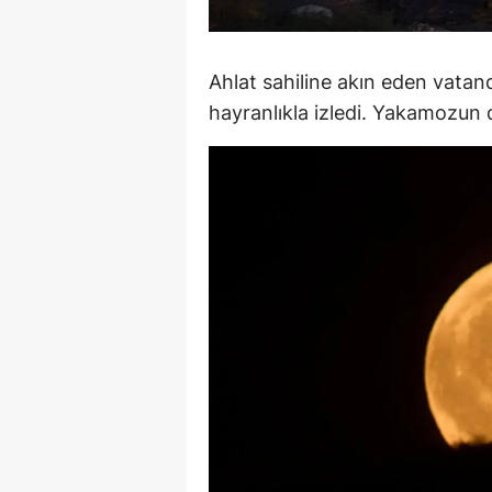
M
M
Ahlat sahiline akın eden vatan
hayranlıkla izledi. Yakamozun da
K
M
M
M
N
N
O
R
S