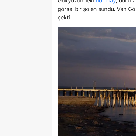
Gökyüzündeki
dolunay
, bulutl
M
görsel bir şölen sundu. Van Göl
çekti.
İ
İ
K
K
K
Kı
K
K
K
K