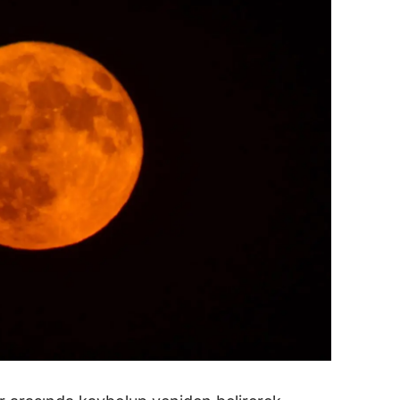
dirne
lazığ
rzincan
rzurum
skişehir
aziantep
iresun
ümüşhane
akkari
atay
sparta