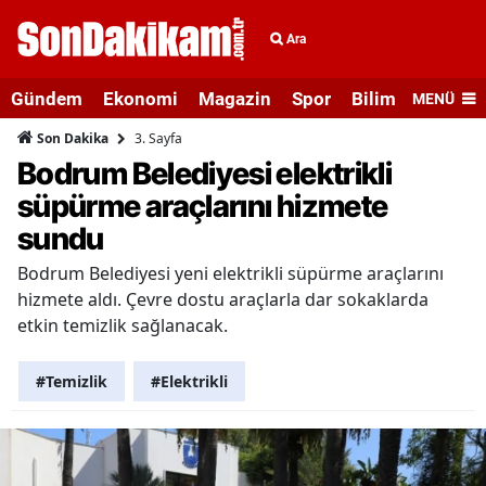
Ara
Gündem
Ekonomi
Magazin
Spor
Bilim ve Teknolo
MENÜ
3. Sayfa
Son Dakika
Bodrum Belediyesi elektrikli
süpürme araçlarını hizmete
sundu
Bodrum Belediyesi yeni elektrikli süpürme araçlarını
hizmete aldı. Çevre dostu araçlarla dar sokaklarda
etkin temizlik sağlanacak.
#Temizlik
#Elektrikli