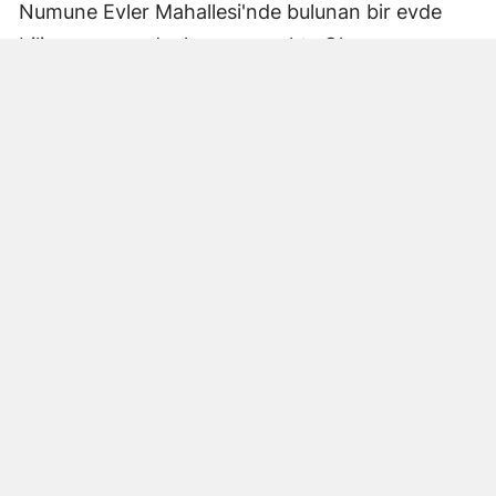
Numune Evler Mahallesi'nde bulunan bir evde
bilinmeyen nedenle yangın çıktı. Olay,
çevredekiler tarafından fark edilerek yetkililere
bildirildi.
Hatay Büyükşehir Belediyesi'ne bağlı itfaiye
ekipleri hızla olay yerine ulaştı. Yangın,