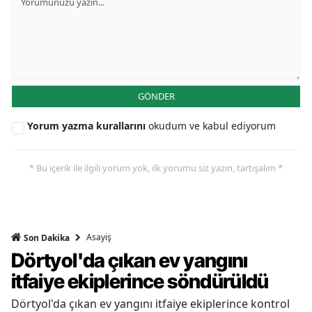
GÖNDER
Yorum yazma kurallarını
okudum ve kabul ediyorum
* Bu içerik ile ilgili yorum yok, ilk yorumu siz yazın, tartışalım *
Asayiş
Son Dakika
Dörtyol'da çıkan ev yangını
itfaiye ekiplerince söndürüldü
Dörtyol'da çıkan ev yangını itfaiye ekiplerince kontrol