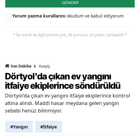
GÖNDER
Yorum yazma kurallarını
okudum ve kabul ediyorum
* Bu içerik ile ilgili yorum yok, ilk yorumu siz yazın, tartışalım *
Asayiş
Son Dakika
Dörtyol'da çıkan ev yangını
itfaiye ekiplerince söndürüldü
Dörtyol'da çıkan ev yangını itfaiye ekiplerince kontrol
altına alındı. Maddi hasar meydana gelen yangın
sebebi henüz bilinmiyor.
#Yangın
#İtfaiye