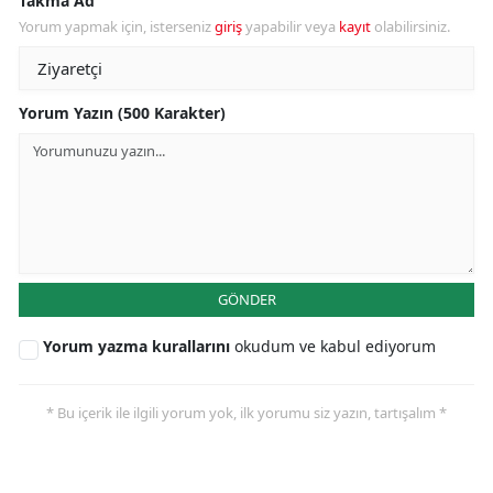
Takma Ad
Yorum yapmak için, isterseniz
giriş
yapabilir veya
kayıt
olabilirsiniz.
Yorum Yazın (500 Karakter)
GÖNDER
Yorum yazma kurallarını
okudum ve kabul ediyorum
* Bu içerik ile ilgili yorum yok, ilk yorumu siz yazın, tartışalım *