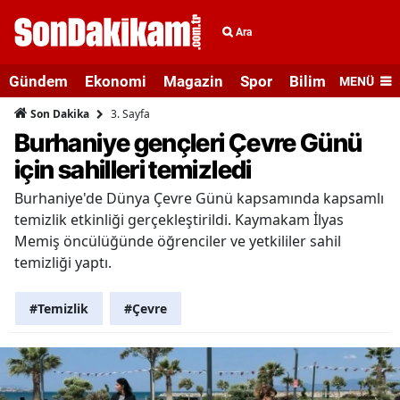
Ara
Gündem
Ekonomi
Magazin
Spor
Bilim ve Teknolo
MENÜ
3. Sayfa
Son Dakika
Burhaniye gençleri Çevre Günü
için sahilleri temizledi
Burhaniye'de Dünya Çevre Günü kapsamında kapsamlı
temizlik etkinliği gerçekleştirildi. Kaymakam İlyas
Memiş öncülüğünde öğrenciler ve yetkililer sahil
temizliği yaptı.
#Temizlik
#Çevre