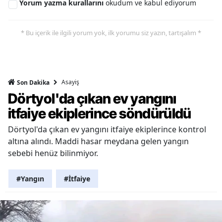
Yorum yazma kurallarını
okudum ve kabul ediyorum
* Bu içerik ile ilgili yorum yok, ilk yorumu siz yazın, tartışalım *
Asayiş
Son Dakika
Dörtyol'da çıkan ev yangını
itfaiye ekiplerince söndürüldü
Dörtyol'da çıkan ev yangını itfaiye ekiplerince kontrol
altına alındı. Maddi hasar meydana gelen yangın
sebebi henüz bilinmiyor.
#Yangın
#İtfaiye