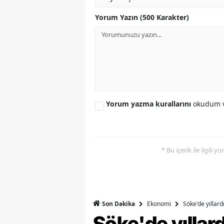
Yorum Yazın (500 Karakter)
Y
K
Ki
O
D
Yorum yazma kurallarını
okudum v
* Bu içerik ile ilgili 
Ekonomi
Söke'de yıllar
Son Dakika
Söke'de yılla