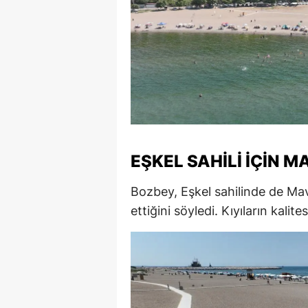
S
Si
S
S
T
EŞKEL SAHILI IÇIN 
T
Bozbey, Eşkel sahilinde de Ma
T
ettiğini söyledi. Kıyıların kalit
T
Ş
U
V