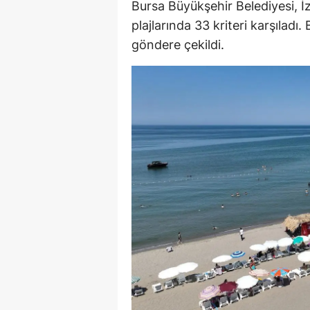
Bursa Büyükşehir Belediyesi, İ
E
plajlarında 33 kriteri karşılad
göndere çekildi.
E
E
E
E
G
G
G
H
H
I