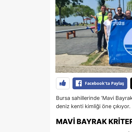
B
B
Bi
B
B
B
Ç
Facebook'ta Paylaş
Ç
Bursa sahillerinde ‘Mavi Bayr
Ç
deniz kenti kimliği öne çıkıyor.
D
MAVI BAYRAK KRITE
D