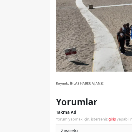
Y
Z
A
B
K
K
B
Kaynak: İHLAS HABER AJANSI
Ş
Yorumlar
B
Takma Ad
Yorum yapmak için, isterseniz
giriş
yapabili
A
I