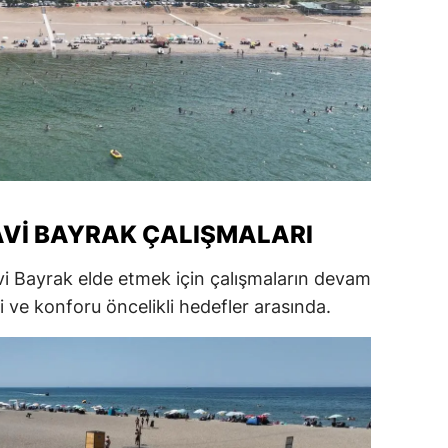
amsun
irt
inop
ivas
ekirdağ
MAVI BAYRAK ÇALIŞMALARI
okat
vi Bayrak elde etmek için çalışmaların devam
rabzon
esi ve konforu öncelikli hedefler arasında.
unceli
anlıurfa
şak
an