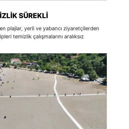
ersin
IZLIK SÜREKLI
stanbul
n plajlar, yerli ve yabancı ziyaretçilerden
zmir
pleri temizlik çalışmalarını aralıksız
ars
astamonu
ayseri
rklareli
ırşehir
ocaeli
onya
ütahya