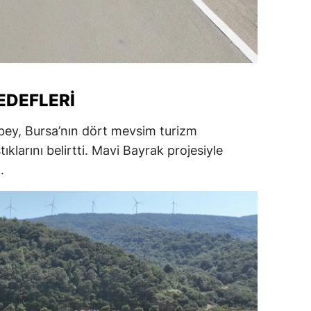
alatya
anisa
ahramanmaraş
EDEFLERI
ardin
ey, Bursa’nın dört mevsim turizm
uğla
tıklarını belirtti. Mavi Bayrak projesiyle
uş
.
evşehir
iğde
rdu
ize
akarya