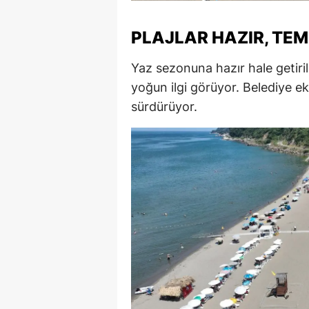
M
PLAJLAR HAZIR, TEM
İ
Yaz sezonuna hazır hale getirile
İ
yoğun ilgi görüyor. Belediye eki
K
sürdürüyor.
K
K
Kı
K
K
K
K