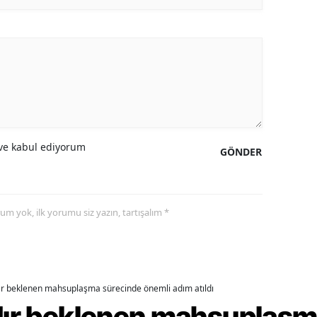
alova
arabük
lis
smaniye
üzce
e kabul ediyorum
GÖNDER
yorum yok, ilk yorumu siz yazın, tartışalım *
dır beklenen mahsuplaşma sürecinde önemli adım atıldı
rdır beklenen mahsuplaş