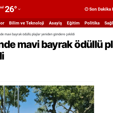
26
°
bul
Son Dakika 
dana
or
Bilim ve Teknoloji
Asayiş
Eğitim
Politika
Sağl
dıyaman
nde mavi bayrak ödüllü plajlar yeniden göndere çekildi
fyonkarahisar
inde mavi bayrak ödüllü pl
ğrı
i
masya
nkara
ntalya
rtvin
ydın
alıkesir