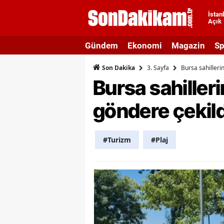
İstan
Açık
A
Gündem
Ekonomi
Magazin
Sp
A
3. Sayfa
Bursa sahilleri
Son Dakika
A
Bursa sahiller
A
göndere çekild
A
A
#Turizm
#Plaj
A
A
A
B