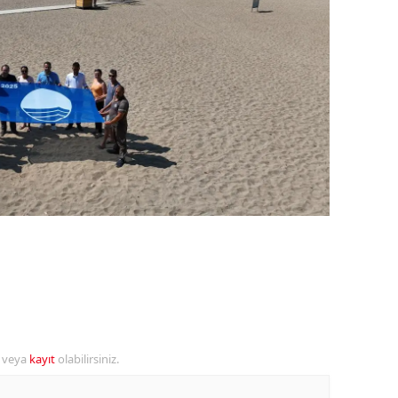
ozgat
onguldak
ksaray
ayburt
araman
ırıkkale
atman
ırnak
artın
r veya
kayıt
olabilirsiniz.
rdahan
ğdır