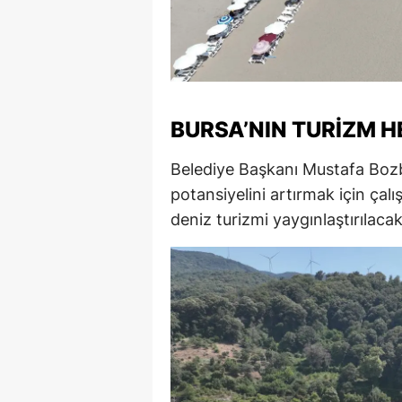
M
M
K
BURSA’NIN TURIZM H
M
Belediye Başkanı Mustafa Bozb
M
potansiyelini artırmak için çalış
M
deniz turizmi yaygınlaştırılacak
N
N
O
R
S