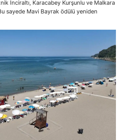
znik İnciraltı, Karacabey Kurşunlu ve Malkara
dirne
ı. Bu sayede Mavi Bayrak ödülü yeniden
lazığ
rzincan
rzurum
skişehir
aziantep
iresun
ümüşhane
akkari
atay
sparta