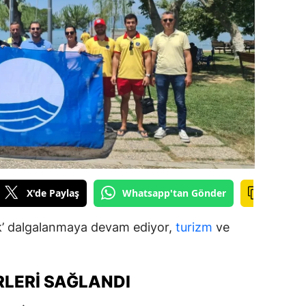
ilecik
ingöl
tlis
olu
urdur
ursa
anakkale
X'de Paylaş
Whatsapp'tan Gönder
ankırı
ak’ dalgalanmaya devam ediyor,
turizm
ve
orum
enizli
RLERI SAĞLANDI
iyarbakır