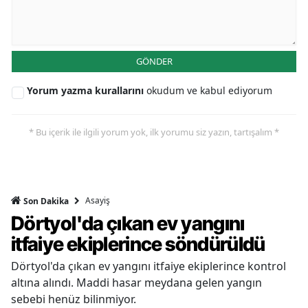
GÖNDER
Yorum yazma kurallarını
okudum ve kabul ediyorum
* Bu içerik ile ilgili yorum yok, ilk yorumu siz yazın, tartışalım *
Asayiş
Son Dakika
Dörtyol'da çıkan ev yangını
itfaiye ekiplerince söndürüldü
Dörtyol'da çıkan ev yangını itfaiye ekiplerince kontrol
altına alındı. Maddi hasar meydana gelen yangın
sebebi henüz bilinmiyor.