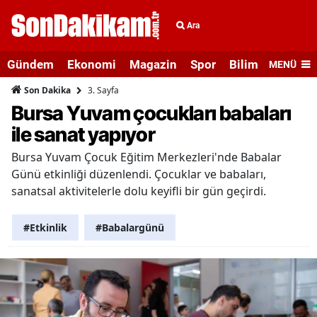
Ara
Gündem
Ekonomi
Magazin
Spor
Bilim ve Teknolo
MENÜ
3. Sayfa
Son Dakika
Bursa Yuvam çocukları babaları
ile sanat yapıyor
Bursa Yuvam Çocuk Eğitim Merkezleri'nde Babalar
Günü etkinliği düzenlendi. Çocuklar ve babaları,
sanatsal aktivitelerle dolu keyifli bir gün geçirdi.
#Etkinlik
#Babalargünü