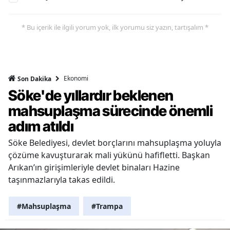
* Bu içerik ile ilgili yorum yok, ilk yorumu siz yazın, tartışalım *
Ekonomi
Son Dakika
Söke'de yıllardır beklenen
mahsuplaşma sürecinde önemli
adım atıldı
Söke Belediyesi, devlet borçlarını mahsuplaşma yoluyla
çözüme kavuşturarak mali yükünü hafifletti. Başkan
Arıkan’ın girişimleriyle devlet binaları Hazine
taşınmazlarıyla takas edildi.
#Mahsuplaşma
#Trampa