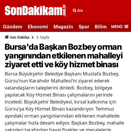
Ara
Gündem
Ekonomi
Magazin
Spor
Bilim ve Teknolo
MENÜ
3. Sayfa
Son Dakika
Bursa'da Başkan Bozbey orman
yangınından etkilenen mahalleyi
ziyaret etti ve köy hizmet binası
Bursa Büyükşehir Belediye Başkanı Mustafa Bozbey,
Gürsu’nun Karahıdır Mahallesi’ni ziyaret ederek
vatandaşların taleplerini dinledi. Bozbey, bölgeye
yapılacak Köy Hizmet Binası çalışmalarını yerinde
inceledi. Büyükşehir Belediyesi, kırsal kalkınma için
Gürsu’ya Köy Hizmet Binası kazandırıyor. Temmuz
ayındaki orman yangınlarından etkilenen mahallede
çalışmalar hızla devam ediyor. Başkan Bozbey, mahalle
sakinleri tarafından havai fişekler ve meşalelerle