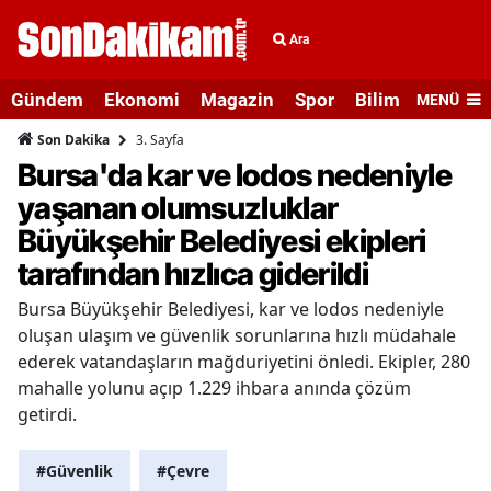
Ara
Gündem
Ekonomi
Magazin
Spor
Bilim ve Teknolo
MENÜ
3. Sayfa
Son Dakika
Bursa'da kar ve lodos nedeniyle
yaşanan olumsuzluklar
Büyükşehir Belediyesi ekipleri
tarafından hızlıca giderildi
Bursa Büyükşehir Belediyesi, kar ve lodos nedeniyle
oluşan ulaşım ve güvenlik sorunlarına hızlı müdahale
ederek vatandaşların mağduriyetini önledi. Ekipler, 280
mahalle yolunu açıp 1.229 ihbara anında çözüm
getirdi.
#Güvenlik
#Çevre