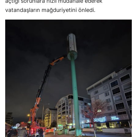
açtığı sorunlara hızlı müdahale ederek
vatandaşların mağduriyetini önledi.