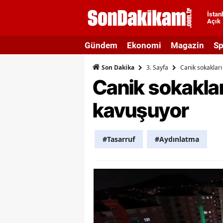
İstan
Açık
A
Gündem
Ekonomi
Magazin
Sp
A
3. Sayfa
Canik sokaklar
Son Dakika
A
Canik sokakla
A
kavuşuyor
A
A
#Tasarruf
#Aydınlatma
A
A
A
B