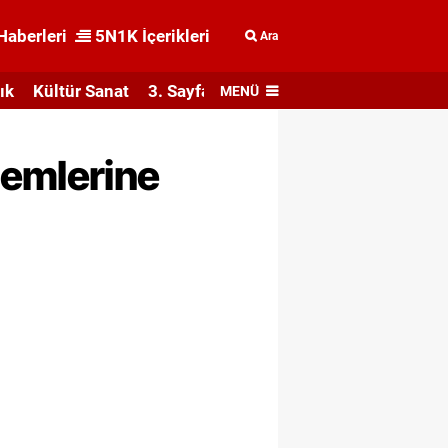
Haberleri
5N1K İçerikleri
Ara
ık
Kültür Sanat
3. Sayfa
MENÜ
temlerine