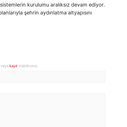
u sistemlerin kurulumu aralıksız devam ediyor.
ersin
lanlarıyla şehrin aydınlatma altyapısını
stanbul
zmir
ars
astamonu
ayseri
r veya
kayıt
olabilirsiniz.
rklareli
ırşehir
ocaeli
onya
ütahya