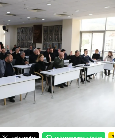
amsun
irt
inop
ivas
ekirdağ
okat
rabzon
unceli
anlıurfa
şak
an