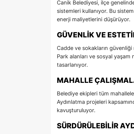
Canik Belediyesi, ilçe genelind
E
sistemleri kullanıyor. Bu siste
enerji maliyetlerini düşürüyor.
E
E
GÜVENLIK VE ESTETI
E
Cadde ve sokakların güvenliği 
Park alanları ve sosyal yaşam 
E
tasarlanıyor.
G
MAHALLE ÇALIŞMAL
G
G
Belediye ekipleri tüm mahalleler
Aydınlatma projeleri kapsamı
H
kavuşturuluyor.
H
SÜRDÜRÜLEBILIR AY
I