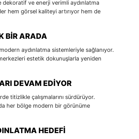
e dekoratif ve enerji verimli aydınlatma
dirne
mler hem görsel kaliteyi artırıyor hem de
lazığ
rzincan
K BIR ARADA
rzurum
modern aydınlatma sistemleriyle sağlanıyor.
merkezleri estetik dokunuşlarla yeniden
skişehir
aziantep
ARI DEVAM EDIYOR
iresun
ümüşhane
de titizlikle çalışmalarını sürdürüyor.
nda her bölge modern bir görünüme
akkari
atay
DINLATMA HEDEFI
sparta