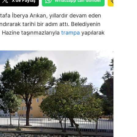
X'de Paylaş
Whatsapp'tan Gönder
ozgat
afa İberya Arıkan, yıllardır devam eden
onguldak
dırarak tarihi bir adım attı. Belediyenin
ar, Hazine taşınmazlarıyla
trampa
yapılarak
ksaray
ayburt
araman
ırıkkale
atman
ırnak
artın
rdahan
ğdır