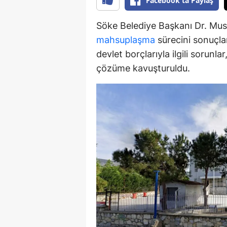
Facebook'ta Paylaş
Y
Söke Belediye Başkanı Dr. Must
Z
mahsuplaşma
sürecini sonuçlan
devlet borçlarıyla ilgili sorunl
A
çözüme kavuşturuldu.
B
K
K
B
Ş
B
A
I