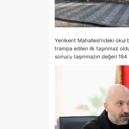
Y
K
Ki
Yenikent Mahallesi’ndeki okul
O
trampa edilen ilk taşınmaz ol
sonucu taşınmazın değeri 194 m
D