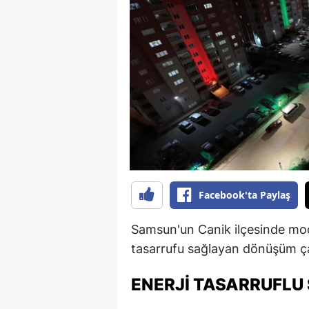
B
B
Bi
B
B
B
Ç
Facebook'ta Paylaş
Ç
Samsun'un Canik ilçesinde m
Ç
tasarrufu sağlayan dönüşüm çal
D
ENERJI TASARRUFLU 
D