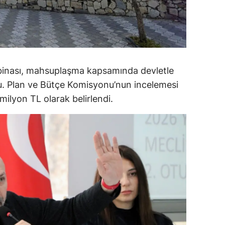
alova
arabük
lis
 binası, mahsuplaşma kapsamında devletle
smaniye
du. Plan ve Bütçe Komisyonu’nun incelemesi
ilyon TL olarak belirlendi.
üzce