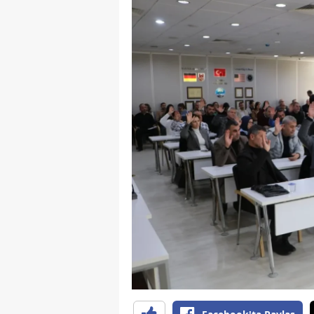
S
Si
S
S
T
T
T
T
Ş
U
V