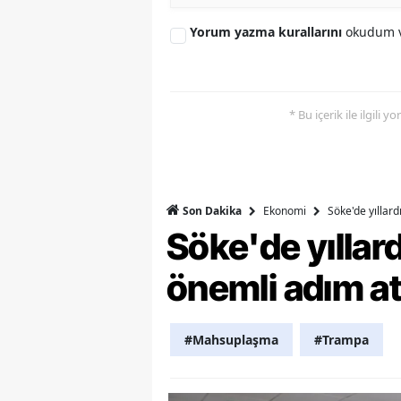
M
Yorum yazma kurallarını
okudum v
M
K
* Bu içerik ile ilgili 
M
M
M
Ekonomi
Söke'de yıllar
Son Dakika
Söke'de yılla
N
önemli adım at
N
O
#Mahsuplaşma
#Trampa
R
S