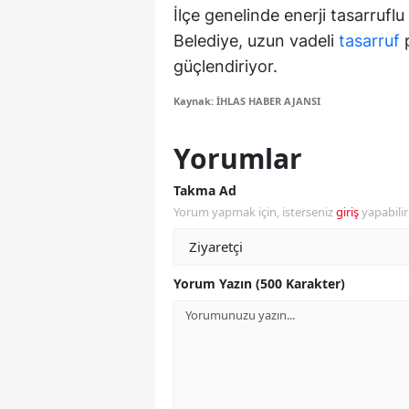
İlçe genelinde enerji tasarrufl
M
Belediye, uzun vadeli
tasarruf
p
İ
güçlendiriyor.
İ
Kaynak: İHLAS HABER AJANSI
K
Yorumlar
K
Takma Ad
K
Yorum yapmak için, isterseniz
giriş
yapabili
Kı
Yorum Yazın (500 Karakter)
K
K
K
K