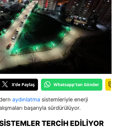
ilecik
ingöl
tlis
olu
urdur
ursa
anakkale
X'de Paylaş
Whatsapp'tan Gönder
ankırı
odern
aydınlatma
sistemleriyle enerji
orum
ışmaları başarıyla sürdürülüyor.
enizli
SISTEMLER TERCIH EDILIYOR
iyarbakır