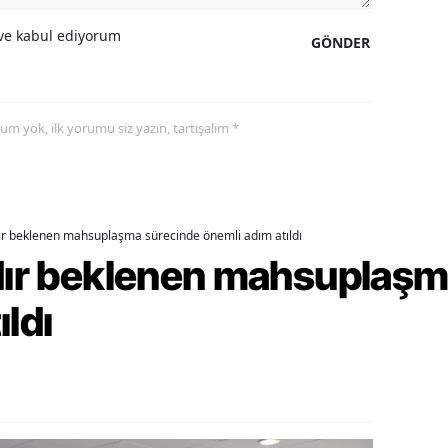
alatya
e kabul ediyorum
GÖNDER
anisa
ahramanmaraş
yorum yok, ilk yorumu siz yazın, tartışalım *
ardin
uğla
uş
dır beklenen mahsuplaşma sürecinde önemli adım atıldı
rdır beklenen mahsuplaş
evşehir
ıldı
iğde
rdu
ize
akarya