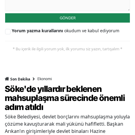
GÖNDER
Yorum yazma kurallarını
okudum ve kabul ediyorum
* Bu içerik ile ilgili yorum yok, ilk yorumu siz yazın, tartışalım *
Ekonomi
Son Dakika
Söke'de yıllardır beklenen
mahsuplaşma sürecinde önemli
adım atıldı
Söke Belediyesi, devlet borçlarını mahsuplaşma yoluyla
çözüme kavuşturarak mali yükünü hafifletti. Başkan
Arıkan’ın girişimleriyle devlet binaları Hazine