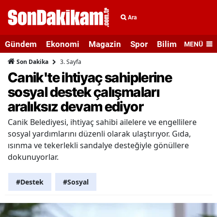
Ara
Gündem
Ekonomi
Magazin
Spor
Bilim ve Teknolo
MENÜ
3. Sayfa
Son Dakika
Canik'te ihtiyaç sahiplerine
sosyal destek çalışmaları
aralıksız devam ediyor
Canik Belediyesi, ihtiyaç sahibi ailelere ve engellilere
sosyal yardımlarını düzenli olarak ulaştırıyor. Gıda,
ısınma ve tekerlekli sandalye desteğiyle gönüllere
dokunuyorlar.
#Destek
#Sosyal